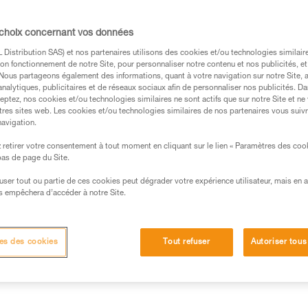
Trouvez un revendeur
 choix concernant vos données
Distribution SAS) et nos partenaires utilisons des cookies et/ou technologies similai
on fonctionnement de notre Site, pour personnaliser notre contenu et nos publicités, et
. Nous partageons également des informations, quant à votre navigation sur notre Site, 
analytiques, publicitaires et de réseaux sociaux afin de personnaliser nos publicités. Da
eptez, nos cookies et/ou technologies similaires ne sont actifs que sur notre Site et ne
tres sites web. Les cookies et/ou technologies similaires de nos partenaires vous suiv
navigation.
retirer votre consentement à tout moment en cliquant sur le lien « Paramètres des coo
 bas de page du Site.
efuser tout ou partie de ces cookies peut dégrader votre expérience utilisateur, mais en 
s empêchera d’accéder à notre Site.
techniques
Autres produits
es des cookies
Tout refuser
Autoriser tous