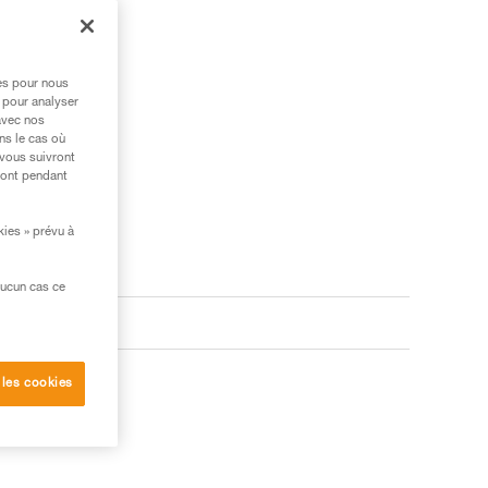
res pour nous
 pour analyser
avec nos
ns le cas où
 vous suivront
ront pendant
kies » prévu à
aucun cas ce
 les cookies