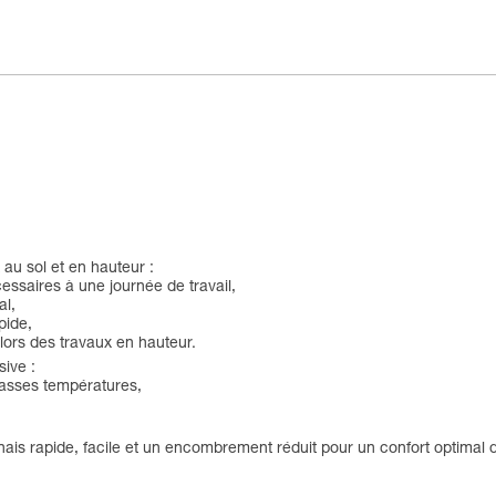
 au sol et en hauteur :
essaires à une journée de travail,
al,
pide,
lors des travaux en hauteur.
sive :
basses températures,
is rapide, facile et un encombrement réduit pour un confort optimal 