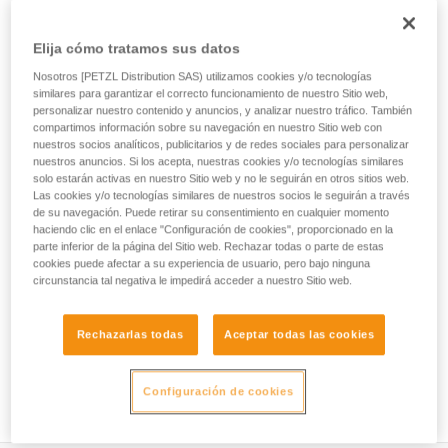
herramientas. El sistema de apertura - cierre es fácil y
manipulable con una sola mano. La conexión al arnés se
puede realizar mediante el accesorio INTERFAST, que
Elija cómo tratamos sus datos
reduce el volumen en el arnés y mejora el acceso a la bolsa.
Nosotros [PETZL Distribution SAS) utilizamos cookies y/o tecnologías
Su construcción robusta la convierte en una bolsa para el
similares para garantizar el correcto funcionamiento de nuestro Sitio web,
trabajo cotidiano sin temer al desgaste.
personalizar nuestro contenido y anuncios, y analizar nuestro tráfico. También
compartimos información sobre su navegación en nuestro Sitio web con
nuestros socios analíticos, publicitarios y de redes sociales para personalizar
nuestros anuncios. Si los acepta, nuestras cookies y/o tecnologías similares
HOW TO Use our solutions for dropped tool
solo estarán activas en nuestro Sitio web y no le seguirán en otros sitios web.
Las cookies y/o tecnologías similares de nuestros socios le seguirán a través
prevention
de su navegación. Puede retirar su consentimiento en cualquier momento
haciendo clic en el enlace "Configuración de cookies", proporcionado en la
parte inferior de la página del Sitio web. Rechazar todas o parte de estas
cookies puede afectar a su experiencia de usuario, pero bajo ninguna
circunstancia tal negativa le impedirá acceder a nuestro Sitio web.
Rechazarlas todas
Aceptar todas las cookies
Configuración de cookies