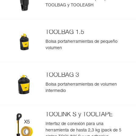
- Conexión posible mediante un conector clásico.
TOOLBAG y TOOLEASH
Gestión y control simplificados de tus EPI
Para añadir un producto de Petzl, basta con escanear su
datamatrix. Toda la información relativa al producto se
cargará automáticamente.
TOOLBAG 1.5
Importe y exporte de forma sencilla los datos de sus EPI.
Bolsa portaherramientas de pequeño
Consulte el historial de un producto desde su fecha de
volumen
fabricación.
Más información
TOOLBAG 3
Bolsa portaherramientas de volumen
intermedio
TOOLINK S y TOOLTAPE
Interfaz de conexión para una
herramienta de hasta 2,3 kg (pack de 5