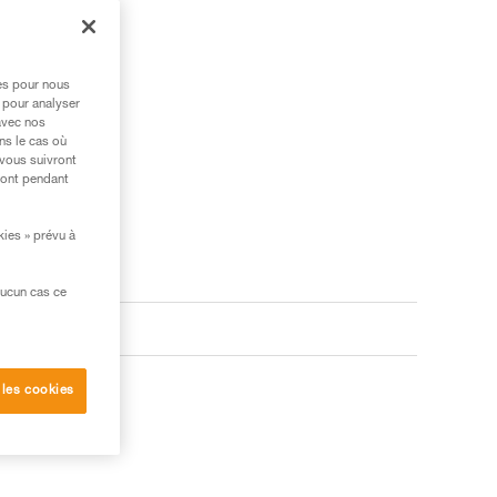
res pour nous
 pour analyser
avec nos
ns le cas où
 vous suivront
ront pendant
kies » prévu à
aucun cas ce
 les cookies