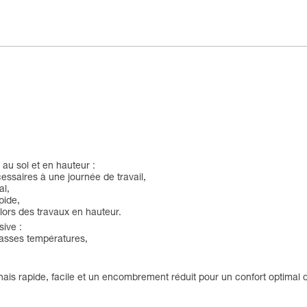
 au sol et en hauteur :
essaires à une journée de travail,
al,
pide,
lors des travaux en hauteur.
sive :
basses températures,
is rapide, facile et un encombrement réduit pour un confort optimal 