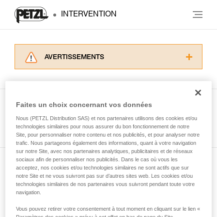
INTERVENTION
AVERTISSEMENTS
Lisez attentivement les notices techniques des
produits utilisés dans ce conseil avant de le
consulter. Vous devez avoir compris les
informations de la notice technique pour
Faites un choix concernant vos données
pouvoir comprendre ce complément
Nous (PETZL Distribution SAS) et nos partenaires utilisons des cookies et/ou
Voir tous les conseils
d’informations.
technologies similaires pour nous assurer du bon fonctionnement de notre
Maîtriser ces techniques nécessite une
Site, pour personnaliser notre contenu et nos publicités, et pour analyser notre
formation et un entraînement spécifique. Validez
trafic. Nous partageons également des informations, quant à votre navigation
sur notre Site, avec nos partenaires analytiques, publicitaires et de réseaux
avec un professionnel votre capacité à refaire
sociaux afin de personnaliser nos publicités. Dans le cas où vous les
la manipulation, seul, en toute sécurité, avant
acceptez, nos cookies et/ou technologies similaires ne sont actifs que sur
Abonnez-vous à la newsletter
de la reproduire en autonomie.
notre Site et ne vous suivront pas sur d’autres sites web. Les cookies et/ou
Nous donnons des exemples de techniques
technologies similaires de nos partenaires vous suivront pendant toute votre
et restez connecté à notre actualité
liées à votre activité. Il peut en exister d’autres
navigation.
que nous ne décrivons pas ici.
Vous pouvez retirer votre consentement à tout moment en cliquant sur le lien «
Email *