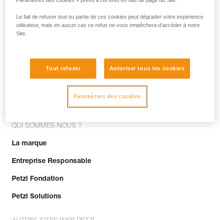
Paramètres des cookies » prévu à cet effet en bas de page du Site.
Le fait de refuser tout ou partie de ces cookies peut dégrader votre expérience
utilisateur, mais en aucun cas ce refus ne vous empêchera d’accéder à notre
Site.
Tout refuser
Autoriser tous les cookies
Rejoignez la communauté !
Paramètres des cookies
QUI SOMMES-NOUS ?
La marque
Entreprise Responsable
Petzl Fondation
Petzl Solutions