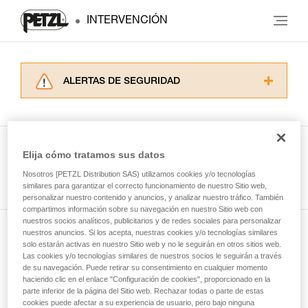
INTERVENCIÓN
ALERTAS DE SEGURIDAD
Lea atentamente las fichas técnicas de los
productos utilizados en este consejo antes de
consultarlo. Usted debe comprender la
información de la ficha técnica para poder
Elija cómo tratamos sus datos
comprender este complemento informativo.
Ver todas las técnicas
Nosotros [PETZL Distribution SAS) utilizamos cookies y/o tecnologías
Dominar estas técnicas requiere una formación
similares para garantizar el correcto funcionamiento de nuestro Sitio web,
y un entrenamiento específico. Confirme a
personalizar nuestro contenido y anuncios, y analizar nuestro tráfico. También
través de un profesional su capacidad para
compartimos información sobre su navegación en nuestro Sitio web con
ejecutar estas técnicas, solo y con total
nuestros socios analíticos, publicitarios y de redes sociales para personalizar
seguridad, antes de ejecutarlas de forma
nuestros anuncios. Si los acepta, nuestras cookies y/o tecnologías similares
Suscríbase al boletín
autónoma.
solo estarán activas en nuestro Sitio web y no le seguirán en otros sitios web.
Las cookies y/o tecnologías similares de nuestros socios le seguirán a través
Damos ejemplos de técnicas relacionadas con
de su navegación. Puede retirar su consentimiento en cualquier momento
y mantente conectado con nuestras noticias
su actividad. Pueden existir otras que no
haciendo clic en el enlace "Configuración de cookies", proporcionado en la
describimos aquí.
parte inferior de la página del Sitio web. Rechazar todas o parte de estas
cookies puede afectar a su experiencia de usuario, pero bajo ninguna
Email *