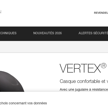
N
REVENDE
ECHNIQUES
NOUVEAUTÉS 2026
ALERTES SÉCURIT
®
VERTEX
Casque confortable et v
Avec une jugulaire à résistan
protection optimale de la tête l
très confortable, grâce à la coi
FLIP&FIT garantissant une excel
 choix concernant vos données
ventilation avec volets coulissa