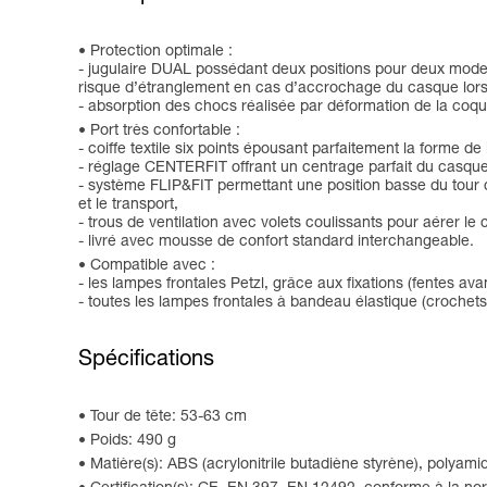
Protection optimale :
- jugulaire DUAL possédant deux positions pour deux modes d'
risque d’étranglement en cas d’accrochage du casque lorsqu
- absorption des chocs réalisée par déformation de la coqu
Port très confortable :
- coiffe textile six points épousant parfaitement la forme de 
- réglage CENTERFIT offrant un centrage parfait du casque 
- système FLIP&FIT permettant une position basse du tour de
et le transport,
- trous de ventilation avec volets coulissants pour aérer le
- livré avec mousse de confort standard interchangeable.
Compatible avec :
- les lampes frontales Petzl, grâce aux fixations (fentes avan
- toutes les lampes frontales à bandeau élastique (crochets
Spécifications
Tour de tête: 53-63 cm
Poids: 490 g
Matière(s): ABS (acrylonitrile butadiène styrène), polyami