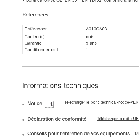
Certification(s): CE, EN 397, EN 12492, conforme à la 
Références
Références
A010CA03
Couleur(s)
noir
Garantie
3 ans
Conditionnement
1
Informations techniques
Télécharger le pdf : technical-notice-V
Notice
Déclaration de conformité
Télécharger le pdf : U
Conseils pour l'entretien de vos équipements
Té