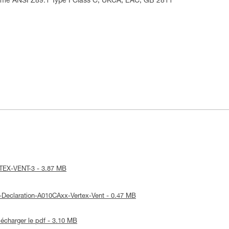
norme ANSI Z89.1 Type I Class C, UKCA, EAC, GB 2811
ERTEX-VENT-3 - 3.87 MB
E-Declaration-A010CAxx-Vertex-Vent - 0.47 MB
lécharger le pdf - 3.10 MB