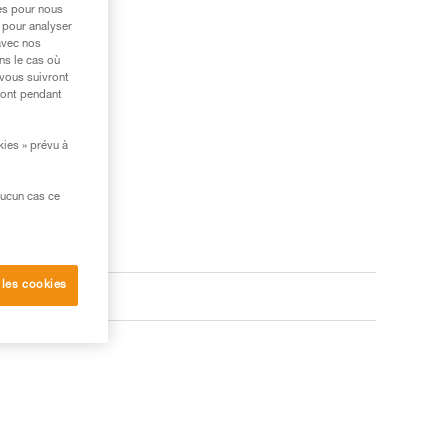
res pour nous
 pour analyser
avec nos
ns le cas où
 vous suivront
ront pendant
kies » prévu à
aucun cas ce
 les cookies