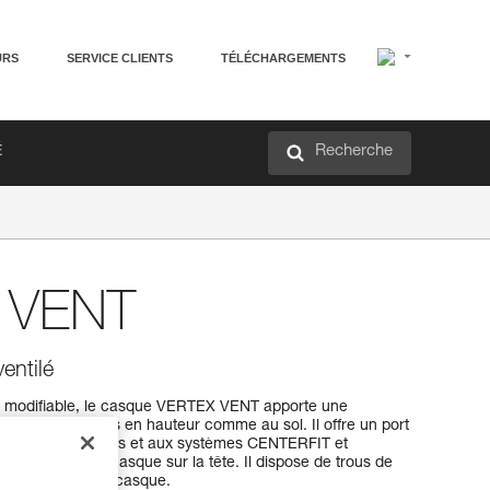
URS
SERVICE CLIENTS
TÉLÉCHARGEMENTS
Recherche
É
VENT
entilé
ce modifiable, le casque VERTEX VENT apporte une
ors des opérations en hauteur comme au sol. Il offre un port
ffe textile six points et aux systèmes CENTERFIT et
lente tenue du casque sur la tête. Il dispose de trous de
nts pour aérer le casque.