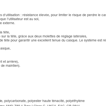
utilisation : résistance élevée, pour limiter le risque de perdre le casq
e l’utilisateur est au sol,
e externe.
la tête,
sur la tête, grâce aux deux molettes de réglage latérales,
 tête pour garantir une excellent tenue du casque. Le système est rétr
 casque,
t et arrière),
 de maintien).
de, polycarbonate, polyester haute ténacité, polyéthylène