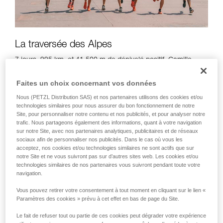
La traversée des Alpes
7 jours, 995 km, et 41 500 m de dénivelé positif. Camille
Bruyas, Julien Michelon, Nathan Jovet, François D'Haene,
Sébastien Spehler, Thibaut Baronian, Michel Lanne et Théo
Faites un choix concernant vos données
Détienne, les huit trailers se sont donné rendez-vous en
Nous (PETZL Distribution SAS) et nos partenaires utilisons des cookies et/ou
Alsace, là où la chaîne des Alpes s'amorce, pour la traverser
technologies similaires pour nous assurer du bon fonctionnement de notre
du Nord au Sud et se rafraîchir, en fin de course, dans la
Site, pour personnaliser notre contenu et nos publicités, et pour analyser notre
Méditerranée !
trafic. Nous partageons également des informations, quant à votre navigation
sur notre Site, avec nos partenaires analytiques, publicitaires et de réseaux
"On s'est mis des bonnes sessions de sport et de partage
sociaux afin de personnaliser nos publicités. Dans le cas où vous les
avec des moments inoubliables pour chacun."
Thibaut
acceptez, nos cookies et/ou technologies similaires ne sont actifs que sur
Baronian
notre Site et ne vous suivront pas sur d’autres sites web. Les cookies et/ou
technologies similaires de nos partenaires vous suivront pendant toute votre
navigation.
Vous pouvez retirer votre consentement à tout moment en cliquant sur le lien «
Paramètres des cookies » prévu à cet effet en bas de page du Site.
Le fait de refuser tout ou partie de ces cookies peut dégrader votre expérience