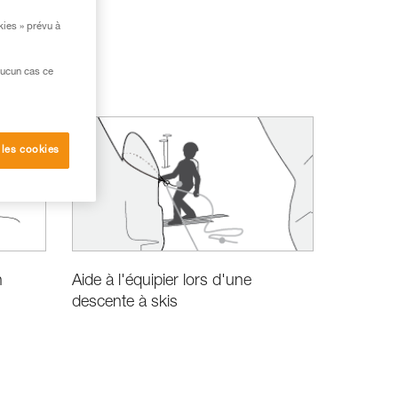
kies » prévu à
aucun cas ce
 les cookies
n
Aide à l'équipier lors d'une
descente à skis