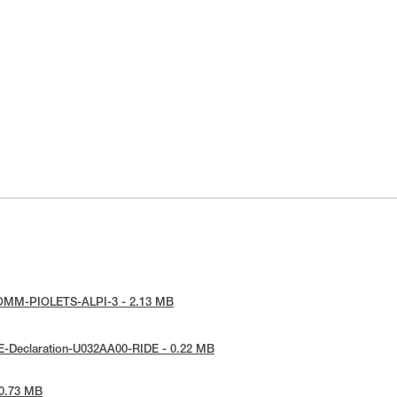
e-COMM-PIOLETS-ALPI-3 - 2.13 MB
 UE-Declaration-U032AA00-RIDE - 0.22 MB
 0.73 MB