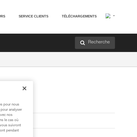
URS
SERVICE CLIENTS
TÉLÉCHARGEMENTS
Recherche
res pour nous
 pour analyser
avec nos
ns le cas où
 vous suivront
ront pendant