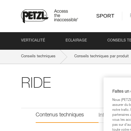
SPORT
VERTICALITÉ
ECLAIRAGE
CONSEILS T
Conseils techniques
Conseils techniques par produit
RIDE
Faites un
Nous (PETZL 
assurer du b
notre trafic
Contenus techniques
Informations 
partenaires 
vous les acc
pas sur d’au
toute votre 