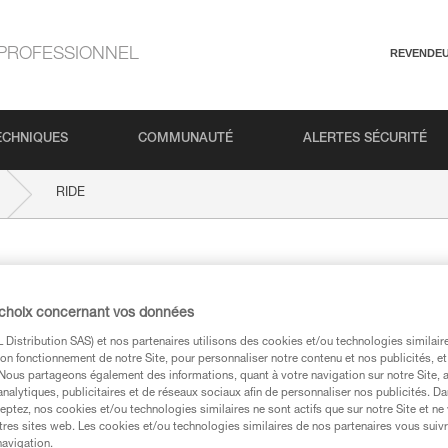
PROFESSIONNEL
REVENDE
ECHNIQUES
COMMUNAUTÉ
ALERTES SÉCURITÉ
RIDE
 choix concernant vos données
Distribution SAS) et nos partenaires utilisons des cookies et/ou technologies similai
on fonctionnement de notre Site, pour personnaliser notre contenu et nos publicités, et
. Nous partageons également des informations, quant à votre navigation sur notre Site, 
techniques
analytiques, publicitaires et de réseaux sociaux afin de personnaliser nos publicités. Da
eptez, nos cookies et/ou technologies similaires ne sont actifs que sur notre Site et ne
tres sites web. Les cookies et/ou technologies similaires de nos partenaires vous suiv
navigation.