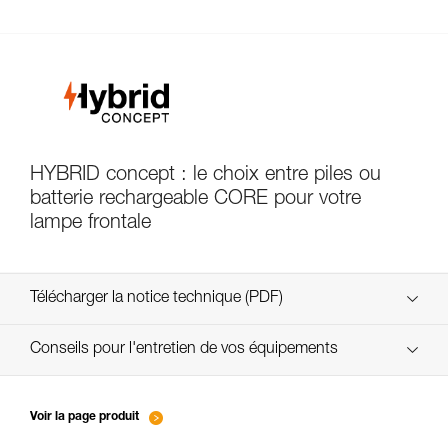
HYBRID concept : le choix entre piles ou
batterie rechargeable CORE pour votre
lampe frontale
Télécharger la notice technique (PDF)
Technical Notice
Conseils pour l'entretien de vos équipements
entretien-lampes-frontales_FR
Technical Notice
Voir la page produit