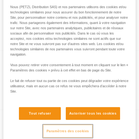
Nous (PETZL Distribution SAS) et nos partenaires utilisons des cookies et/ou
technologies similaires pour nous assurer du bon fonctionnement de notre
Site, pour personnaliser notre contenu et nos publicités, et pour analyser notre
Comment sont mesurées les performances
trafic. Nous partageons également des informations, quant à votre navigation
d’éclairage avec le protocole ANSI/PLATO
sur notre Site, avec nos partenaires analytiques, publicitaires et de réseaux
sociaux afin de personnaliser nos publicités. Dans le cas où vous les
FL1 ?
acceptez, nos cookies et/ou technologies similaires ne sont actifs que sur
notre Site et ne vous suivront pas sur d’autres sites web. Les cookies et/ou
technologies similaires de nos partenaires vous suivront pendant toute votre
navigation.
Vous pouvez retirer votre consentement à tout moment en cliquant sur le lien «
Paramètres des cookies » prévu à cet effet en bas de page du Site.
Le fait de refuser tout ou partie de ces cookies peut dégrader votre expérience
utilisateur, mais en aucun cas ce refus ne vous empêchera d’accéder à notre
Site.
Informations sur l’éclairage à led
Tout refuser
Autoriser tous les cookies
Paramètres des cookies