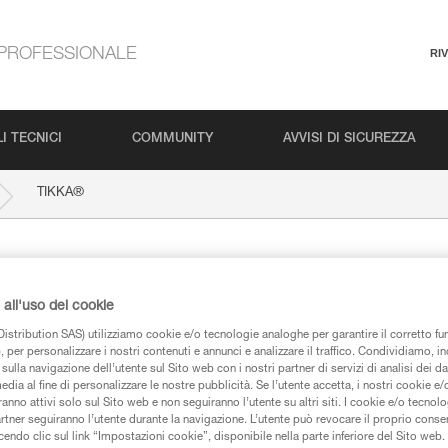
PROFESSIONALE
RI
I TECNICI
COMMUNITY
AVVISI DI SICUREZZA
®
TIKKA
all'uso dei cookie
istribution SAS) utilizziamo cookie e/o tecnologie analoghe per garantire il corretto f
 per personalizzare i nostri contenuti e annunci e analizzare il traffico. Condividiamo, in
sulla navigazione dell’utente sul Sito web con i nostri partner di servizi di analisi dei dat
edia al fine di personalizzare le nostre pubblicità. Se l’utente accetta, i nostri cookie e
iche
anno attivi solo sul Sito web e non seguiranno l’utente su altri siti. I cookie e/o tecnol
artner seguiranno l’utente durante la navigazione. L’utente può revocare il proprio conse
do clic sul link “Impostazioni cookie”, disponibile nella parte inferiore del Sito web. Il 