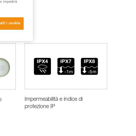
to impedirà
utti i cookie
Impermeabilità e indice di
o
protezione IP