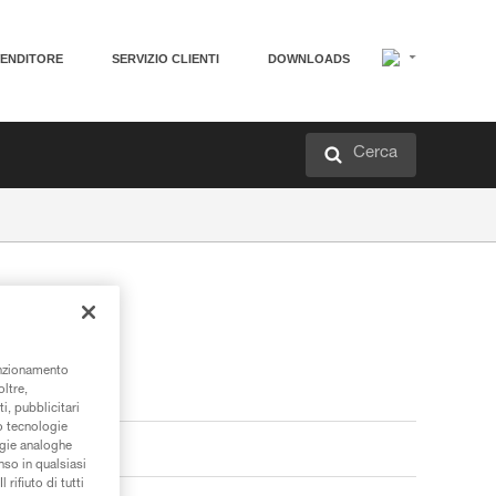
VENDITORE
SERVIZIO CLIENTI
DOWNLOADS
Cerca
unzionamento
oltre,
i, pubblicitari
/o tecnologie
ogie analoghe
nso in qualsiasi
rifiuto di tutti