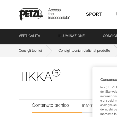
SPORT
VERTICALITÀ
ILLUMINAZIONE
CONSIGL
Consigli tecnici
Consigli tecnici relativi al prodotto
®
TIKKA
Consenso 
Noi (PETZL D
del Sito web,
informazioni 
e di social m
Contenuto tecnico
Informazioni tecn
analoghe sar
dei nostri p
momento facen