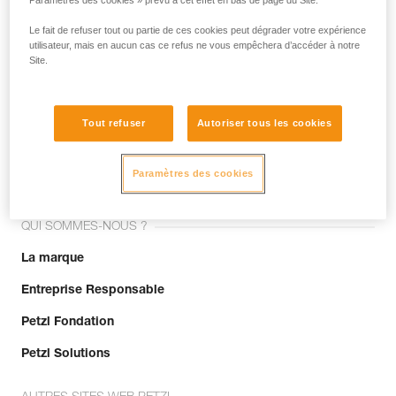
Paramètres des cookies » prévu à cet effet en bas de page du Site.
Le fait de refuser tout ou partie de ces cookies peut dégrader votre expérience
utilisateur, mais en aucun cas ce refus ne vous empêchera d’accéder à notre
Site.
Tout refuser
Autoriser tous les cookies
Rejoignez la communauté !
Paramètres des cookies
QUI SOMMES-NOUS ?
La marque
Entreprise Responsable
Petzl Fondation
Petzl Solutions