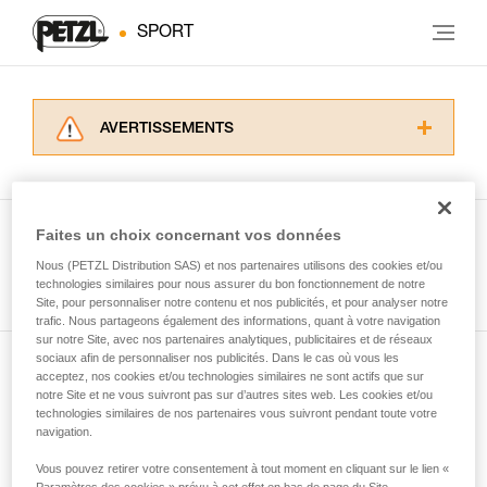
SPORT
AVERTISSEMENTS
Lisez attentivement les notices techniques des
produits utilisés dans ce conseil avant de le
consulter. Vous devez avoir compris les
informations de la notice technique pour
Faites un choix concernant vos données
pouvoir comprendre ce complément
Nous (PETZL Distribution SAS) et nos partenaires utilisons des cookies et/ou
Voir tous les conseils
d’informations.
technologies similaires pour nous assurer du bon fonctionnement de notre
Maîtriser ces techniques nécessite une
Site, pour personnaliser notre contenu et nos publicités, et pour analyser notre
formation et un entraînement spécifique. Validez
trafic. Nous partageons également des informations, quant à votre navigation
sur notre Site, avec nos partenaires analytiques, publicitaires et de réseaux
avec un professionnel votre capacité à refaire
sociaux afin de personnaliser nos publicités. Dans le cas où vous les
la manipulation, seul, en toute sécurité, avant
acceptez, nos cookies et/ou technologies similaires ne sont actifs que sur
Abonnez-vous à la newsletter
de la reproduire en autonomie.
notre Site et ne vous suivront pas sur d’autres sites web. Les cookies et/ou
Nous donnons des exemples de techniques
technologies similaires de nos partenaires vous suivront pendant toute votre
et restez connecté à notre actualité
liées à votre activité. Il peut en exister d’autres
navigation.
que nous ne décrivons pas ici.
Vous pouvez retirer votre consentement à tout moment en cliquant sur le lien «
Email *