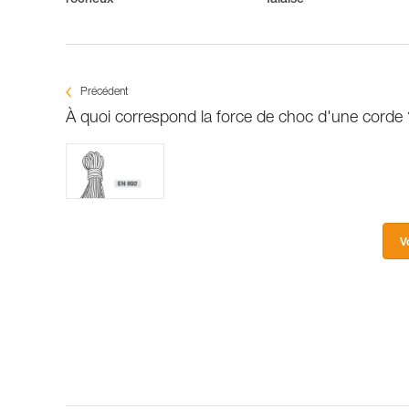
rocheux
falaise
Précédent
À quoi correspond la force de choc d'une corde 
V