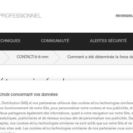
PROFESSIONNEL
REVENDE
ECHNIQUES
COMMUNAUTÉ
ALERTES SÉCURITÉ
CONTACT-9-8-mm
Comment a été déterminée la force d
terminée la
 choix concernant vos données
x. à 12kN ?
Distribution SAS) et nos partenaires utilisons des cookies et/ou technologies similai
on fonctionnement de notre Site, pour personnaliser notre contenu et nos publicités, et
. Nous partageons également des informations, quant à votre navigation sur notre Site, 
analytiques, publicitaires et de réseaux sociaux afin de personnaliser nos publicités. Da
eptez, nos cookies et/ou technologies similaires ne sont actifs que sur notre Site et ne
tres sites web. Les cookies et/ou technologies similaires de nos partenaires vous suiv