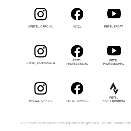
Les activités illustrées sont intrinsèquement dangereuses. Chaque utilisateur do