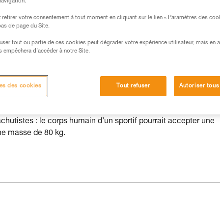
navigation.
s des produits utilisés dans ce conseil avant de le
retirer votre consentement à tout moment en cliquant sur le lien « Paramètres des coo
formations de la notice technique pour pouvoir
 bas de page du Site.
.
efuser tout ou partie de ces cookies peut dégrader votre expérience utilisateur, mais en 
ormation et un entraînement spécifique. Validez avec
s empêchera d’accéder à notre Site.
 manipulation, seul, en toute sécurité, avant de la
iées à votre activité. Il peut en exister d’autres que
es des cookies
Tout refuser
Autoriser tous
chutistes : le corps humain d’un sportif pourrait accepter une
une masse de 80 kg.