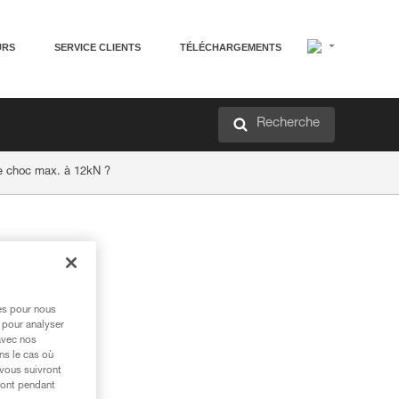
URS
SERVICE CLIENTS
TÉLÉCHARGEMENTS
Recherche
e choc max. à 12kN ?
res pour nous
 pour analyser
avec nos
ns le cas où
 vous suivront
ront pendant