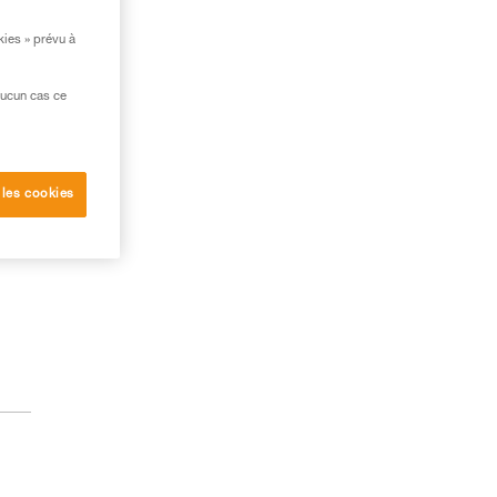
kies » prévu à
aucun cas ce
 les cookies