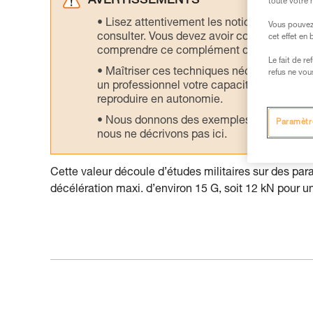
AVERTISSEMENTS
toute votre 
Lisez attentivement les notices technique
Vous pouvez 
consulter. Vous devez avoir compris les in
cet effet en
comprendre ce complément d’informations
Le fait de r
Maîtriser ces techniques nécessite une f
refus ne vou
un professionnel votre capacité à refaire la
reproduire en autonomie.
Nous donnons des exemples de techniques l
Paramètr
nous ne décrivons pas ici.
Cette valeur découle d’études militaires sur des para
décélération maxi. d’environ 15 G, soit 12 kN pour 