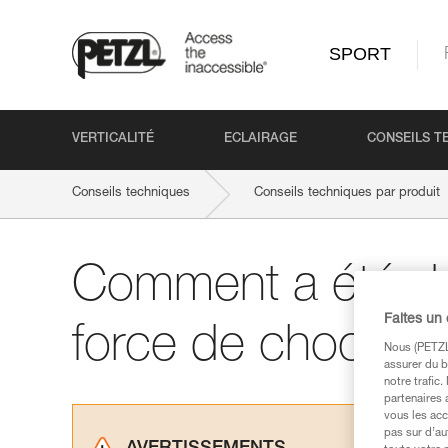
SPORT
VERTICALITÉ
ECLAIRAGE
CONSEILS T
Conseils techniques
Conseils techniques par produit
Comment a été dé
Faites un
force de choc ma
Nous (PETZL 
assurer du b
notre trafic
partenaires 
vous les acc
pas sur d’au