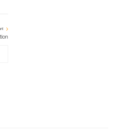
ant
tion