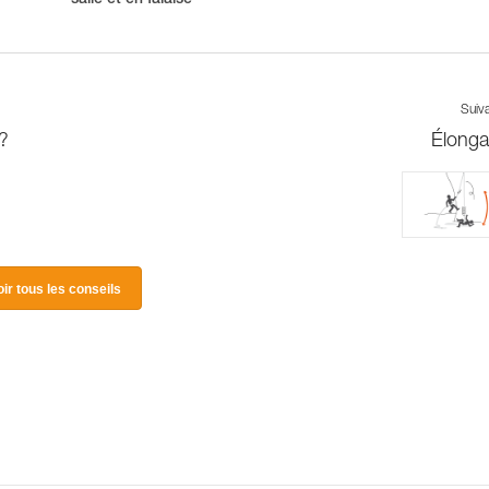
salle et en falaise
Suiv
?
Élonga
oir tous les conseils