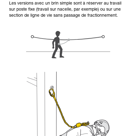
Les versions avec un brin simple sont à réserver au travail
d’informations.
sur poste fixe (travail sur nacelle, par exemple) ou sur une
Maîtriser ces techniques nécessite une
section de ligne de vie sans passage de fractionnement.
formation et un entraînement spécifique. Validez
avec un professionnel votre capacité à refaire
la manipulation, seul, en toute sécurité, avant
de la reproduire en autonomie.
Nous donnons des exemples de techniques
liées à votre activité. Il peut en exister d’autres
que nous ne décrivons pas ici.