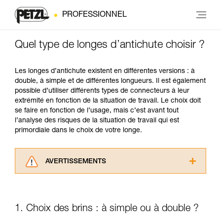
PROFESSIONNEL
Quel type de longes d’antichute choisir ?
Les longes d’antichute existent en différentes versions : à
double, à simple et de différentes longueurs. Il est également
possible d’utiliser différents types de connecteurs à leur
extrémité en fonction de la situation de travail. Le choix doit
se faire en fonction de l’usage, mais c’est avant tout
l’analyse des risques de la situation de travail qui est
primordiale dans le choix de votre longe.
AVERTISSEMENTS
Lisez attentivement les notices techniques des
produits utilisés dans ce conseil avant de le
consulter. Vous devez avoir compris les
1. Choix des brins : à simple ou à double ?
informations de la notice technique pour
pouvoir comprendre ce complément