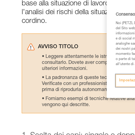
base alla situazione di lavoro. La scel
l’analisi dei rischi della situazione d
Consenso 
cordino.
Noi (PETZL D
del Sito web,
informazioni 
e di social m
analoghe sar
AVVISO TITOLO
dei nostri p
momento facen
Leggere attentamente le istruzioni tecniche
o parte di t
consultarlo. Dovete aver compreso le inform
all’utente d
ulteriori informazioni.
La padronanza di queste tecniche richie
Impostaz
Verificate con un professionista la vostra ca
prima di riprodurla autonomamente.
Forniamo esempi di tecniche relative alla 
vengono qui descritte.