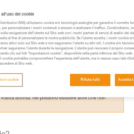
ta va fatta in base all’utilizzo, ma è innanzitu
i lavoro che è fondamentale nella scelta del
all'uso dei cookie
istribution SAS) utilizziamo cookie e/o tecnologie analoghe per garantire il corretto f
 per personalizzare i nostri contenuti e annunci e analizzare il traffico. Condividiamo, in
sulla navigazione dell’utente sul Sito web con i nostri partner di servizi di analisi dei dat
edia al fine di personalizzare le nostre pubblicità. Se l’utente accetta, i nostri cookie e
anno attivi solo sul Sito web e non seguiranno l’utente su altri siti. I cookie e/o tecnol
artner seguiranno l’utente durante la navigazione. L’utente può revocare il proprio conse
do clic sul link “Impostazioni cookie”, disponibile nella parte inferiore del Sito web. Il 
 dei prodotti utilizzati in questo consiglio prima di
ali cookie potrebbe compromettere l’esperienza dell’utente, ma in nessun caso tale rifiu
azioni dell’istruzione tecnica per poter capire queste
i accedere al Sito web.
de una formazione ed un addestramento specifico.
ioni cookie
Rifiuta tutti
Accetta t
pacità di rifare la manovra, da soli, in piena sicurezza,
vostra attività. Ne possono esistere altre che non