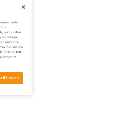
tto
unzionamento
oltre,
i, pubblicitari
/o tecnologie
ogie analoghe
nso in qualsiasi
rifiuto di tutti
to impedirà
utti i cookie