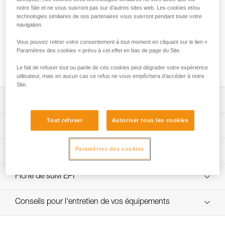
notre Site et ne vous suivront pas sur d’autres sites web. Les cookies et/ou
technologies similaires de nos partenaires vous suivront pendant toute votre
navigation.
Vous pouvez retirer votre consentement à tout moment en cliquant sur le lien «
Utilisation du GRILLON en ancrage pour
Paramètres des cookies » prévu à cet effet en bas de page du Site.
plus d’une personne
Le fait de refuser tout ou partie de ces cookies peut dégrader votre expérience
utilisateur, mais en aucun cas ce refus ne vous empêchera d’accéder à notre
Site.
Télécharger la notice technique (PDF)
Tout refuser
Autoriser tous les cookies
Technical Notice
App pour contrôler et suivre vos EPI
Paramètres des cookies
découvrez ePPEcentre
Procédure de vérification EPI
Technical Notice
verif EPI-GRILLON-procedure-FR
Fiche de suivi EPI
verif EPI-GRILLON-suivi-FR
Conseils pour l'entretien de vos équipements