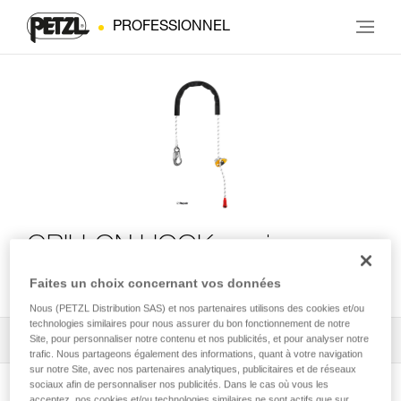
PROFESSIONNEL
GRILLON HOOK version
internationale
Faites un choix concernant vos données
Nous (PETZL Distribution SAS) et nos partenaires utilisons des cookies et/ou
technologies similaires pour nous assurer du bon fonctionnement de notre
Site, pour personnaliser notre contenu et nos publicités, et pour analyser notre
Tous les conseils techniques
1
Filtrer
trafic. Nous partageons également des informations, quant à votre navigation
sur notre Site, avec nos partenaires analytiques, publicitaires et de réseaux
sociaux afin de personnaliser nos publicités. Dans le cas où vous les
acceptez, nos cookies et/ou technologies similaires ne sont actifs que sur