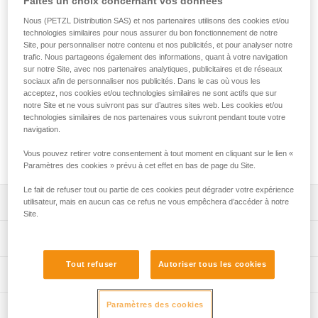
Faites un choix concernant vos données
Nous (PETZL Distribution SAS) et nos partenaires utilisons des cookies et/ou
La longe GRILLON HOOK est utilisée pour réaliser des
technologies similaires pour nous assurer du bon fonctionnement de notre
systèmes de maintien au travail en complément d’un
Site, pour personnaliser notre contenu et nos publicités, et pour analyser notre
dispositif d’arrêt des chutes. Elle permet d’ajuster
trafic. Nous partageons également des informations, quant à votre navigation
sur notre Site, avec nos partenaires analytiques, publicitaires et de réseaux
précisément et très facilement la longueur nécessaire, en
sociaux afin de personnaliser nos publicités. Dans le cas où vous les
fonction des spécificités du poste de travail, de manière à se
acceptez, nos cookies et/ou technologies similaires ne sont actifs que sur
positionner confortablement. Son connecteur HOOK est
notre Site et ne vous suivront pas sur d’autres sites web. Les cookies et/ou
idéal pour l’utiliser à double sur les points d’attache latéraux
technologies similaires de nos partenaires vous suivront pendant toute votre
du harnais. GRILLON HOOK est disponible en quatre
navigation.
longueurs (2, 3, 4 et 5 m) et certifiée selon les normes nord-
Vous pouvez retirer votre consentement à tout moment en cliquant sur le lien «
américaines et européennes.
Paramètres des cookies » prévu à cet effet en bas de page du Site.
Le fait de refuser tout ou partie de ces cookies peut dégrader votre expérience
Descriptif
utilisateur, mais en aucun cas ce refus ne vous empêchera d’accéder à notre
Site.
Facile à utiliser :
Spécifications techniques
- système de réglage progressif permettant d’ajuster
précisément la longueur nécessaire pour se positionner
Tout refuser
Autoriser tous les cookies
Matière(s): polyamide, polyester, aluminium
Informations techniques
confortablement au poste de travail,
Certification(s): ANSI Z359.3, CSA Z259.11, CE EN 358,
- s’utilise à double sur les points d’attache latéraux du
Notice
EAC, GB 24543/WQX
harnais lorsque l'utilisateur travaille en appui sur les pieds.
Paramètres des cookies
Inspection
Télécharger le pdf technical-notice-GRILLON-3
Ce type de connexions assure une meilleure répartition de