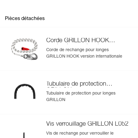
Longueur : 5 m
s'afficheront automatiquement.
Couleur(s) : blanc/jaune
Importez et exportez facilement vos données EPI
Poids : 1010 g
existantes.
Pièces détachées
Garantie : 3 ans
Conditionnement : 1
Voir l'historique d'un produit à partir de sa date de
fabrication.
Corde GRILLON HOOK
version internationale
En savoir plus
Corde de rechange pour longes
GRILLON HOOK version internationale
Tubulaire de protection
GRILLON
Tubulaire de protection pour longes
GRILLON
Vis verrouillage GRILLON L052
Vis de rechange pour verrouiller le