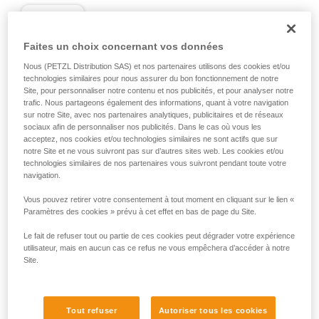
D
Faites un choix concernant vos données
Positionnement de la charge dans l'axe de
résistance maximale, au plus près du côté
Nous (PETZL Distribution SAS) et nos partenaires utilisons des cookies et/ou
technologies similaires pour nous assurer du bon fonctionnement de notre
fermé du corps. Adapté aux charges
Site, pour personnaliser notre contenu et nos publicités, et pour analyser notre
simples (connexion d'appareils, connexion
trafic. Nous partageons également des informations, quant à votre navigation
à l'ancrage...).
sur notre Site, avec nos partenaires analytiques, publicitaires et de réseaux
sociaux afin de personnaliser nos publicités. Dans le cas où vous les
acceptez, nos cookies et/ou technologies similaires ne sont actifs que sur
notre Site et ne vous suivront pas sur d’autres sites web. Les cookies et/ou
technologies similaires de nos partenaires vous suivront pendant toute votre
navigation.
Vous pouvez retirer votre consentement à tout moment en cliquant sur le lien «
Paramètres des cookies » prévu à cet effet en bas de page du Site.
Le fait de refuser tout ou partie de ces cookies peut dégrader votre expérience
utilisateur, mais en aucun cas ce refus ne vous empêchera d’accéder à notre
Site.
Tout refuser
Autoriser tous les cookies