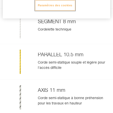
- permet aussi de protéger une sangle d'amarrage de type
Produits complémentaires
CONNEXION.
Paramètres des cookies
Attention : PROTEC ne protège pas votre corde des
arêtes tranchantes. Pour ce type d'utilisation, optez pour
SEGMENT 8 mm
la protection pour corde ROLLER COASTER.
Cordelette technique
Gérer et inspecter facilement votre EPI
Ajoutez un produit Petzl en scannant simplement son
datamatrix : toutes les informations relatives au produit
s'afficheront automatiquement.
PARALLEL 10.5 mm
Importez et exportez facilement vos données EPI
Corde semi-statique souple et légère pour
existantes.
l'accès difficile
Voir l'historique d'un produit à partir de sa date de
fabrication.
AXIS 11 mm
En savoir plus
Corde semi-statique à bonne préhension
pour les travaux en hauteur