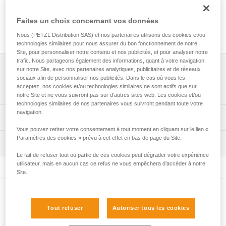
corde fixe d'une zone de frottement lors de travaux en
hauteur ou de secours. Facile à installer, durable et
Faites un choix concernant vos données
polyvalente, PROTEC convient à tous les diamètres de
cordes professionnelles, mais aussi aux sangles d'amarrage.
Nous (PETZL Distribution SAS) et nos partenaires utilisons des cookies et/ou
technologies similaires pour nous assurer du bon fonctionnement de notre
Site, pour personnaliser notre contenu et nos publicités, et pour analyser notre
trafic. Nous partageons également des informations, quant à votre navigation
Descriptif
sur notre Site, avec nos partenaires analytiques, publicitaires et de réseaux
sociaux afin de personnaliser nos publicités. Dans le cas où vous les
acceptez, nos cookies et/ou technologies similaires ne sont actifs que sur
Protection souple pour corde fixe :
Spécifications techniques
notre Site et ne vous suivront pas sur d’autres sites web. Les cookies et/ou
- bâche souple et légère en TPU (sans PVC),
technologies similaires de nos partenaires vous suivront pendant toute votre
- fermeture par bandes auto-agrippantes.
navigation.
Matière(s): TPU, polyamide, aluminium
Informations techniques
Facile à installer :
Poids: 130 g
Vous pouvez retirer votre consentement à tout moment en cliquant sur le lien «
- ouverture facilitée par deux tirettes, manipulables avec
Notice
Paramètres des cookies » prévu à cet effet en bas de page du Site.
Dimensions: 56 x 5 x 2,5 cm
des gants,
Inspection
Télécharger le pdf technical-notice-PROTEC-PLUS-
- bonne préhension de la pince de maintien pour une mise
PROTEC-1
Le fait de refuser tout ou partie de ces cookies peut dégrader votre expérience
Spécifications référence(s)
en place rapide et facile sur la corde.
utilisateur, mais en aucun cas ce refus ne vous empêchera d’accéder à notre
FAQ
Site.
Référence : R003AA00
Polyvalente :
FAQ
Garantie : 3 ans
- s'utilise dans les deux sens, pince en haut ou pince en
Autres produits
Conditionnement : 1
bas,
Voir tous les contenus techniques
- convient aux différents diamètres de cordes
Tout refuser
Autoriser tous les cookies
professionnelles,