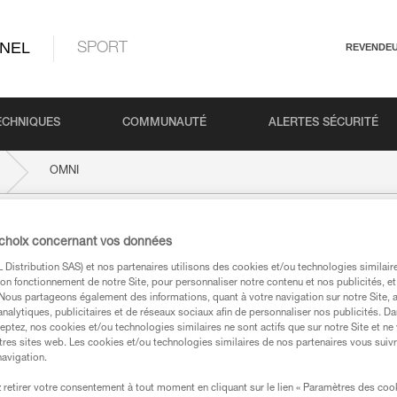
NEL
SPORT
REVENDE
ECHNIQUES
COMMUNAUTÉ
ALERTES SÉCURITÉ
OMNI
 choix concernant vos données
Distribution SAS) et nos partenaires utilisons des cookies et/ou technologies similai
on fonctionnement de notre Site, pour personnaliser notre contenu et nos publicités, et
. Nous partageons également des informations, quant à votre navigation sur notre Site, 
analytiques, publicitaires et de réseaux sociaux afin de personnaliser nos publicités. Da
eptez, nos cookies et/ou technologies similaires ne sont actifs que sur notre Site et ne
tres sites web. Les cookies et/ou technologies similaires de nos partenaires vous suiv
techniques
navigation.
retirer votre consentement à tout moment en cliquant sur le lien « Paramètres des coo