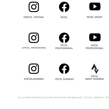
Les activités illustrées sont intrinsèquement dangereuses. Chaque utilisateur do