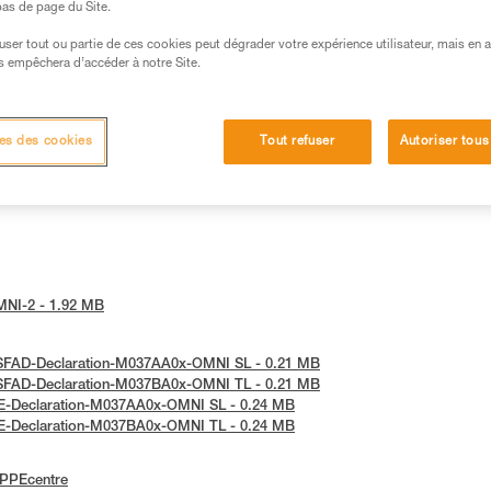
 bas de page du Site.
efuser tout ou partie de ces cookies peut dégrader votre expérience utilisateur, mais en 
s empêchera d’accéder à notre Site.
es des cookies
Tout refuser
Autoriser tous
OMNI-2 - 1.92 MB
 JSFAD-Declaration-M037AA0x-OMNI SL - 0.21 MB
 JSFAD-Declaration-M037BA0x-OMNI TL - 0.21 MB
 UE-Declaration-M037AA0x-OMNI SL - 0.24 MB
 UE-Declaration-M037BA0x-OMNI TL - 0.24 MB
ePPEcentre