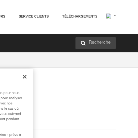
URS
SERVICE CLIENTS
TÉLÉCHARGEMENTS
Recherche
res pour nous
 pour analyser
avec nos
ns le cas où
 vous suivront
ront pendant
kies » prévu à