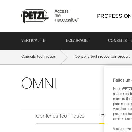
PROFESSION
VERTICALITÉ
ECLAIRAGE
CONSEILS T
Conseils techniques
Conseils techniques par produit
OMNI
Faites un
Nous (PETZL 
assurer du b
notre trafic
partenaires 
vous les acc
pas sur d’au
Informations 
Contenus techniques
toute votre 
Vous pouvez 