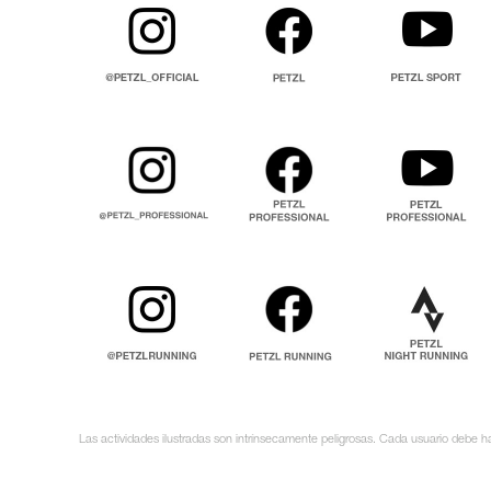
Las actividades ilustradas son intrínsecamente peligrosas. Cada usuario debe ha