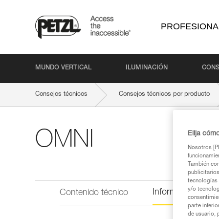
PROFESIONA
MUNDO VERTICAL
ILUMINACIÓN
CONS
Consejos técnicos
Consejos técnicos por producto
OMNI
Elija cóm
Nosotros [PE
funcionamien
También com
publicitario
tecnologías 
y/o tecnolog
Información técni
Contenido técnico
consentimie
parte inferi
de usuario, 