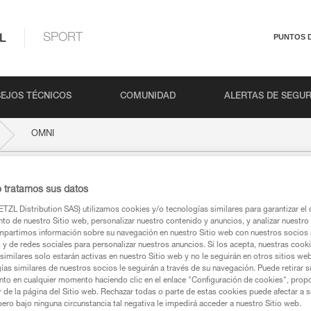
L
SPORT
PUNTOS 
EJOS TÉCNICOS
COMUNIDAD
ALERTAS DE SEGU
OMNI
o tratamos sus datos
TZL Distribution SAS) utilizamos cookies y/o tecnologías similares para garantizar el 
to de nuestro Sitio web, personalizar nuestro contenido y anuncios, y analizar nuestro 
partimos información sobre su navegación en nuestro Sitio web con nuestros socios a
s y de redes sociales para personalizar nuestros anuncios. Si los acepta, nuestras cook
similares solo estarán activas en nuestro Sitio web y no le seguirán en otros sitios we
ías similares de nuestros socios le seguirán a través de su navegación. Puede retirar s
ca
nto en cualquier momento haciendo clic en el enlace "Configuración de cookies", prop
or de la página del Sitio web. Rechazar todas o parte de estas cookies puede afectar a 
pero bajo ninguna circunstancia tal negativa le impedirá acceder a nuestro Sitio web.