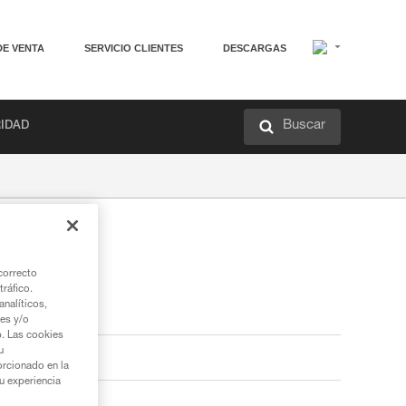
DE VENTA
SERVICIO CLIENTES
DESCARGAS
Buscar
RIDAD
correcto
tráfico.
nalíticos,
ies y/o
b. Las cookies
u
orcionado en la
su experiencia