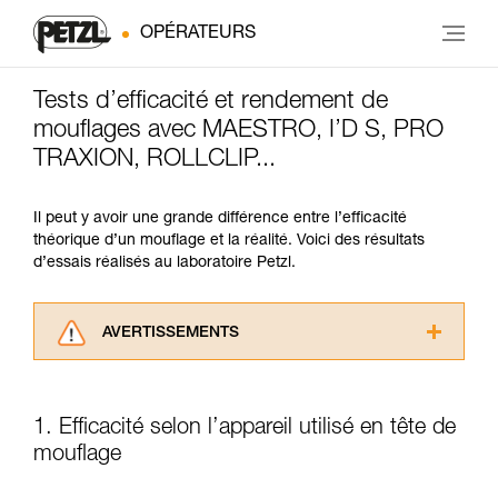
OPÉRATEURS
Tests d’efficacité et rendement de
mouflages avec MAESTRO, I’D S, PRO
TRAXION, ROLLCLIP...
Il peut y avoir une grande différence entre l’efficacité
théorique d’un mouflage et la réalité. Voici des résultats
d’essais réalisés au laboratoire Petzl.
AVERTISSEMENTS
Lisez attentivement les notices techniques des
produits utilisés dans ce conseil avant de le
consulter. Vous devez avoir compris les
1. Efficacité selon l’appareil utilisé en tête de
informations de la notice technique pour
mouflage
pouvoir comprendre ce complément
d’informations.