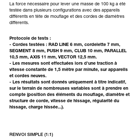
Maîtriser ces techniques nécessite une
La force nécessaire pour lever une masse de 100 kg a été
formation et un entraînement spécifique. Validez
testée dans plusieurs configurations avec des appareils
avec un professionnel votre capacité à refaire
différents en tête de mouflage et des cordes de diamètres
la manipulation, seul, en toute sécurité, avant
différents.
de la reproduire en autonomie.
Nous donnons des exemples de techniques
Protocole de tests :
liées à votre activité. Il peut en exister d’autres
- Cordes testées : RAD LINE 6 mm, cordelette 7 mm,
que nous ne décrivons pas ici.
SEGMENT 8 mm, PUSH 9 mm, CLUB 10 mm, PARALLEL
10,5 mm, AXIS 11 mm, VECTOR 12,5 mm.
- Les mesures sont effectuées lors d'une traction à
vitesse constante de 1,5 mètre par minute, sur appareils
et cordes neuves.
- Les résultats sont donnés uniquement à titre indicatif,
sur le terrain de nombreuses variables sont à prendre en
compte (position des éléments du mouflage, diamètre et
structure de corde, vitesse de hissage, régularité du
hissage, charge hissée...).
RENVOI SIMPLE (1:1)