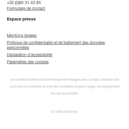
+32 (0)85 31 43 85
Formulaire de contact
Espace presse
Mentions légales
Politique de confidentialité et de traitement des données
personnelles
Déclaration d'accessibilité
Paramètres des cookies
Les activités illustrées sont intrinsèquement dangereuses. Chaque utilisateur doit
avoir suivi une formation et avoir des compétences pour l’usage des équipements
lors de ces activités.
© 1995-2026 Petzl