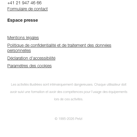
+41 21 947 46 66
Formulaire de contact
Espace presse
Mentions légales
Politique de confidentialité et de traitement des données
personnelles
Déclaration d'accessibilité
Paramètres des cookies
Les activités illustrées sont intrinsèquement dangereuses. Chaque utilisateur doit
avoir suivi une formation et avoir des compétences pour l’usage des équipements
lors de ces activités.
© 1995-2026 Petzl