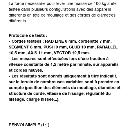
Maîtriser ces techniques nécessite une
La force nécessaire pour lever une masse de 100 kg a été
formation et un entraînement spécifique. Validez
testée dans plusieurs configurations avec des appareils
avec un professionnel votre capacité à refaire
différents en tête de mouflage et des cordes de diamètres
la manipulation, seul, en toute sécurité, avant
différents.
de la reproduire en autonomie.
Nous donnons des exemples de techniques
Protocole de tests :
liées à votre activité. Il peut en exister d’autres
- Cordes testées : RAD LINE 6 mm, cordelette 7 mm,
que nous ne décrivons pas ici.
SEGMENT 8 mm, PUSH 9 mm, CLUB 10 mm, PARALLEL
10,5 mm, AXIS 11 mm, VECTOR 12,5 mm.
- Les mesures sont effectuées lors d'une traction à
vitesse constante de 1,5 mètre par minute, sur appareils
et cordes neuves.
- Les résultats sont donnés uniquement à titre indicatif,
sur le terrain de nombreuses variables sont à prendre en
compte (position des éléments du mouflage, diamètre et
structure de corde, vitesse de hissage, régularité du
hissage, charge hissée...).
RENVOI SIMPLE (1:1)