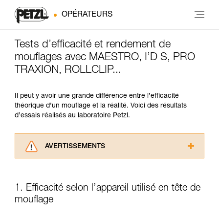
OPÉRATEURS
Tests d’efficacité et rendement de
mouflages avec MAESTRO, I’D S, PRO
TRAXION, ROLLCLIP...
Il peut y avoir une grande différence entre l’efficacité
théorique d’un mouflage et la réalité. Voici des résultats
d’essais réalisés au laboratoire Petzl.
AVERTISSEMENTS
Lisez attentivement les notices techniques des
produits utilisés dans ce conseil avant de le
consulter. Vous devez avoir compris les
1. Efficacité selon l’appareil utilisé en tête de
informations de la notice technique pour
mouflage
pouvoir comprendre ce complément
d’informations.