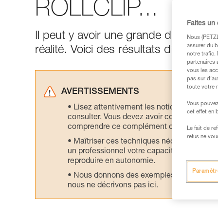
ROLLCLIP...
Faites un
Il peut y avoir une grande différence 
Nous (PETZL 
assurer du b
réalité. Voici des résultats d’essais r
notre trafic
partenaires 
vous les acc
pas sur d’au
toute votre 
AVERTISSEMENTS
Vous pouvez 
Lisez attentivement les notices technique
cet effet en
consulter. Vous devez avoir compris les in
comprendre ce complément d’informations
Le fait de r
refus ne vou
Maîtriser ces techniques nécessite une f
un professionnel votre capacité à refaire la
reproduire en autonomie.
Paramètr
Nous donnons des exemples de techniques l
nous ne décrivons pas ici.