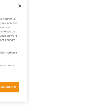
la
res pour nous
 pour analyser
avec nos
ns le cas où
 vous suivront
ront pendant
kies » prévu à
aucun cas ce
 les cookies