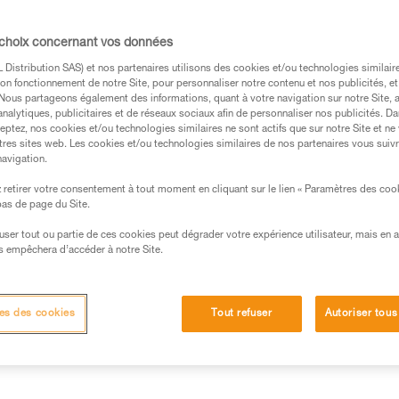
 choix concernant vos données
entre l’efficacité théorique d’un mouflage et 
Distribution SAS) et nos partenaires utilisons des cookies et/ou technologies similai
on fonctionnement de notre Site, pour personnaliser notre contenu et nos publicités, et
éalisés au laboratoire Petzl.
. Nous partageons également des informations, quant à votre navigation sur notre Site, 
analytiques, publicitaires et de réseaux sociaux afin de personnaliser nos publicités. Da
eptez, nos cookies et/ou technologies similaires ne sont actifs que sur notre Site et ne
tres sites web. Les cookies et/ou technologies similaires de nos partenaires vous suiv
navigation.
retirer votre consentement à tout moment en cliquant sur le lien « Paramètres des coo
s des produits utilisés dans ce conseil avant de le
 bas de page du Site.
formations de la notice technique pour pouvoir
.
efuser tout ou partie de ces cookies peut dégrader votre expérience utilisateur, mais en 
s empêchera d’accéder à notre Site.
ormation et un entraînement spécifique. Validez avec
 manipulation, seul, en toute sécurité, avant de la
es des cookies
Tout refuser
Autoriser tous
iées à votre activité. Il peut en exister d’autres que