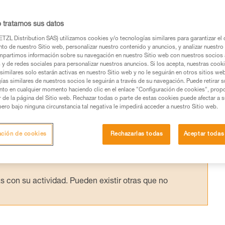
IP...
o tratamos sus datos
 la eficacia teórica de un polipasto y la
TZL Distribution SAS) utilizamos cookies y/o tecnologías similares para garantizar el 
to de nuestro Sitio web, personalizar nuestro contenido y anuncios, y analizar nuestro 
 los ensayos realizados en el laboratorio Pet
partimos información sobre su navegación en nuestro Sitio web con nuestros socios a
s y de redes sociales para personalizar nuestros anuncios. Si los acepta, nuestras cook
similares solo estarán activas en nuestro Sitio web y no le seguirán en otros sitios we
ías similares de nuestros socios le seguirán a través de su navegación. Puede retirar s
nto en cualquier momento haciendo clic en el enlace "Configuración de cookies", prop
or de la página del Sitio web. Rechazar todas o parte de estas cookies puede afectar a 
pero bajo ninguna circunstancia tal negativa le impedirá acceder a nuestro Sitio web.
os productos utilizados en este consejo antes de
ormación de la ficha técnica para poder comprender
ación de cookies
Rechazarlas todas
Aceptar todas
mación y un entrenamiento específico. Confirme a
ejecutar estas técnicas, solo y con total seguridad,
con su actividad. Pueden existir otras que no