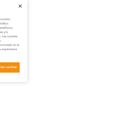
correcto
tráfico.
zl.
nalíticos,
ies y/o
b. Las cookies
u
orcionado en la
su experiencia
 las cookies