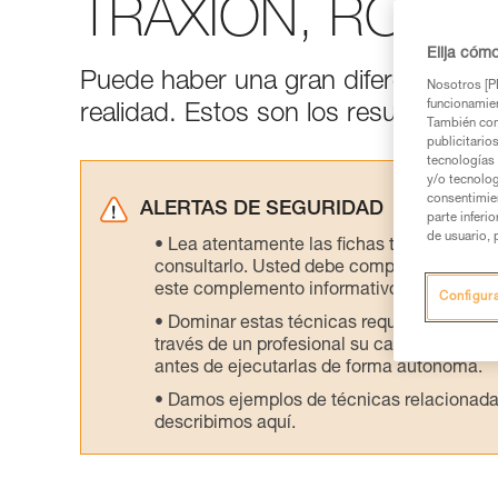
TRAXION, ROLLCL
Elija cóm
Puede haber una gran diferencia entre
Nosotros [PE
funcionamien
realidad. Estos son los resultados de
También com
publicitario
tecnologías 
y/o tecnolog
consentimie
ALERTAS DE SEGURIDAD
parte inferi
de usuario, 
Lea atentamente las fichas técnicas de l
consultarlo. Usted debe comprender la inf
este complemento informativo.
Configur
Dominar estas técnicas requiere una for
través de un profesional su capacidad para 
antes de ejecutarlas de forma autónoma.
Damos ejemplos de técnicas relacionadas 
describimos aquí.