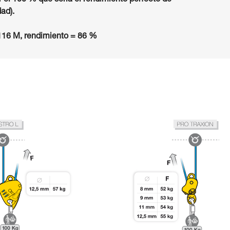
 el 100 % que sería el rendimiento perfecto de
dad).
16 M, rendimiento = 86 %