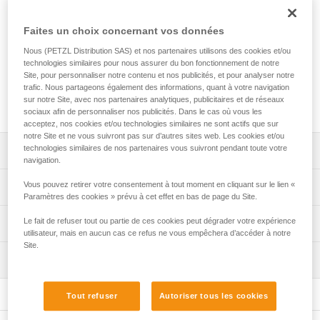
Le service Petzl Custom permet de personnaliser un kit de
secours JAG RESCUE KIT. Il offre le choix de la couleur et
Faites un choix concernant vos données
de la longueur de corde AXIS 11 mm de 10 à 185 mètres. Il
permet également le choix du type d'amarrages, de la
Nous (PETZL Distribution SAS) et nos partenaires utilisons des cookies et/ou
longueur du kit de mouflage, ainsi que du descendeur auto-
technologies similaires pour nous assurer du bon fonctionnement de notre
freinant avec fonction anti-panique I'D S ou I'D EVAC. Le kit
Site, pour personnaliser notre contenu et nos publicités, et pour analyser notre
trafic. Nous partageons également des informations, quant à votre navigation
est conditionné dans un sac en fonction de la longueur de
sur notre Site, avec nos partenaires analytiques, publicitaires et de réseaux
corde choisie pour une solution prête à l'emploi.
sociaux afin de personnaliser nos publicités. Dans le cas où vous les
acceptez, nos cookies et/ou technologies similaires ne sont actifs que sur
notre Site et ne vous suivront pas sur d’autres sites web. Les cookies et/ou
technologies similaires de nos partenaires vous suivront pendant toute votre
Descriptif
navigation.
Choix de la longueur et de la couleur de la corde :
Vous pouvez retirer votre consentement à tout moment en cliquant sur le lien «
Spécifications techniques
- plusieurs longueurs possibles au mètre près, de 10 à
Paramètres des cookies » prévu à cet effet en bas de page du Site.
185 mètres,
Charge maximale pour deux personnes (secours) : jusqu'à
Le fait de refuser tout ou partie de ces cookies peut dégrader votre expérience
Informations techniques
- corde AXIS 11 mm disponible en 6 couleurs (blanc,
250 kg (plus d'informations dans la notice technique et
utilisateur, mais en aucun cas ce refus ne vous empêchera d’accéder à notre
jaune, noir, bleu, rouge, orange).
Site.
dans les conseils techniques sur Petzl.com)
Conseils pour l'entretien de vos équipements
La corde AXIS 11 mm est équipée de deux terminaisons
Inspection
Télécharger le pdf Maintenance tips
Matière(s): aluminium, acier, polyamide, polyuréthane,
cousues manufacturées à chaque extrémité de la corde :
polyester
terminaison cousue avec manchon plastique blanc avec
FAQ
Procédure de vérification EPI
Am'D d'un côté, et terminaison cousue dite d'arrêt avec
Tout refuser
Autoriser tous les cookies
FAQ
Télécharger le pdf verif-EPI-JAG-RESCUE-KIT-procedure-
Spécifications référence(s)
manchon rouge de l'autre.
FR