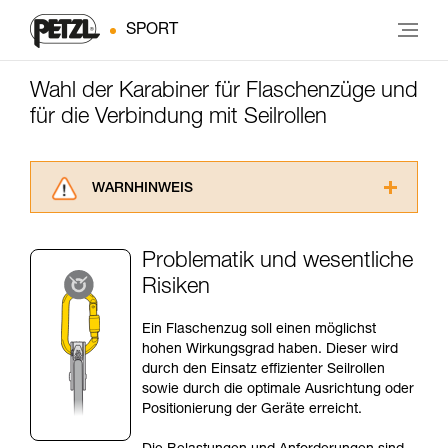
SPORT
Wahl der Karabiner für Flaschenzüge und
für die Verbindung mit Seilrollen
WARNHINWEIS
Lesen Sie die Gebrauchsanweisungen der
Produkte, um die es in diesem Tech Tipp geht,
Problematik und wesentliche
aufmerksam durch, bevor Sie diesen zu Rate
Risiken
ziehen. Um diese Zusatzinformationen
verstehen zu können, müssen Sie zuerst die in
der Gebrauchsanweisung enthaltenen
Ein Flaschenzug soll einen möglichst
Informationen richtig verstanden haben.
hohen Wirkungsgrad haben. Dieser wird
Die Beherrschung dieser Techniken setzt eine
durch den Einsatz effizienter Seilrollen
entsprechende Ausbildung und ein spezielles
sowie durch die optimale Ausrichtung oder
Training voraus. Prüfen Sie zusammen mit
Positionierung der Geräte erreicht.
einem Profi, ob Sie in der Lage sind, den
Vorgang alleine sicher zu wiederholen, bevor