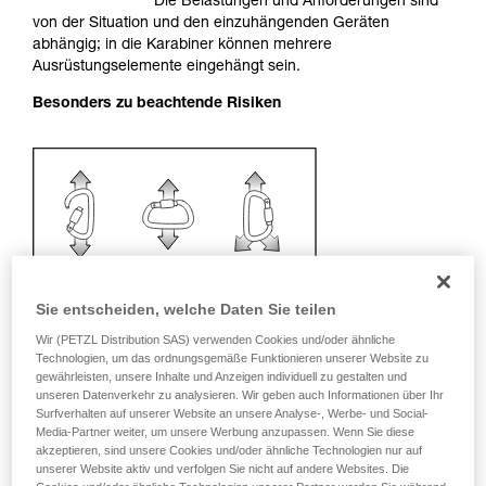
Die Belastungen und Anforderungen sind
Sie ihn eigenständig durchführen.
von der Situation und den einzuhängenden Geräten
Wir geben Beispiele für die mit Ihrer Aktivität
abhängig; in die Karabiner können mehrere
verbundenen Techniken. Möglicherweise gibt es
Ausrüstungselemente eingehängt sein.
noch andere Techniken, die hier nicht
Besonders zu beachtende Risiken
beschrieben werden.
Sie entscheiden, welche Daten Sie teilen
Wir (PETZL Distribution SAS) verwenden Cookies und/oder ähnliche
Technologien, um das ordnungsgemäße Funktionieren unserer Website zu
gewährleisten, unsere Inhalte und Anzeigen individuell zu gestalten und
unseren Datenverkehr zu analysieren. Wir geben auch Informationen über Ihr
Surfverhalten auf unserer Website an unsere Analyse-, Werbe- und Social-
Media-Partner weiter, um unsere Werbung anzupassen. Wenn Sie diese
akzeptieren, sind unsere Cookies und/oder ähnliche Technologien nur auf
Empfehlung für Karabiner und
unserer Website aktiv und verfolgen Sie nicht auf andere Websites. Die