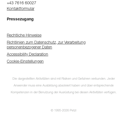
+43 7616 60027
Kontaktformular
Pressezugang
Rechtliche Hinweise
Richtlinien zum Datenschutz, zur Verarbeitung
personenbezogener Daten
Accessibility Declaration
Cookie-Einstellungen
Die dargestellten Aktivitäten sind mit Risiken und Gefahren verbunden. Jeder
Anwender muss eine Ausbildung absolviert haben und über entsprechende
Kompetenzen in der Benutzung der Ausrüstung bei diesen Aktivitäten verfügen.
© 1995-2026 Petzl