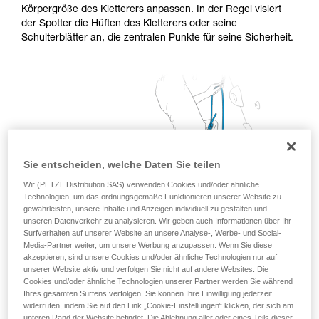
Körpergröße des Kletterers anpassen. In der Regel visiert
Training voraus. Prüfen Sie zusammen mit
der Spotter die Hüften des Kletterers oder seine
einem Profi, ob Sie in der Lage sind, den
Schulterblätter an, die zentralen Punkte für seine Sicherheit.
Vorgang alleine sicher zu wiederholen, bevor
Sie ihn eigenständig durchführen.
Wir geben Beispiele für die mit Ihrer Aktivität
verbundenen Techniken. Möglicherweise gibt es
noch andere Techniken, die hier nicht
beschrieben werden.
Sie entscheiden, welche Daten Sie teilen
Wir (PETZL Distribution SAS) verwenden Cookies und/oder ähnliche
Technologien, um das ordnungsgemäße Funktionieren unserer Website zu
gewährleisten, unsere Inhalte und Anzeigen individuell zu gestalten und
unseren Datenverkehr zu analysieren. Wir geben auch Informationen über Ihr
Surfverhalten auf unserer Website an unsere Analyse-, Werbe- und Social-
Media-Partner weiter, um unsere Werbung anzupassen. Wenn Sie diese
akzeptieren, sind unsere Cookies und/oder ähnliche Technologien nur auf
unserer Website aktiv und verfolgen Sie nicht auf andere Websites. Die
Cookies und/oder ähnliche Technologien unserer Partner werden Sie während
Ihres gesamten Surfens verfolgen. Sie können Ihre Einwilligung jederzeit
widerrufen, indem Sie auf den Link „Cookie-Einstellungen“ klicken, der sich am
unteren Rand der Website befindet. Die Ablehnung aller oder eines Teils dieser