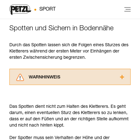
SPORT
Spotten und Sichern in Bodennähe
Durch das Spotten lassen sich die Folgen eines Sturzes des
Kletterers während der ersten Meter vor Einhängen der
ersten Zwischensicherung begrenzen.
WARNHINWEIS
Lesen Sie die Gebrauchsanweisungen der
Produkte, um die es in diesem Tech Tipp geht,
aufmerksam durch, bevor Sie diesen zu Rate
Das Spotten dient nicht zum Halten des Kletterers. Es geht
ziehen. Um diese Zusatzinformationen
darum, einen eventuellen Sturz des Kletterers so zu lenken,
verstehen zu können, müssen Sie zuerst die in
dass er auf den Füßen und an der richtigen Stelle aufkommt
der Gebrauchsanweisung enthaltenen
und nicht nach hinten kippt.
Informationen richtig verstanden haben.
Die Beherrschung dieser Techniken setzt eine
Der Spotter muss sein Verhalten der Höhe und der
entsprechende Ausbildung und ein spezielles