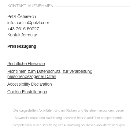
KONTAKT AUFNEHMEN
Petzl Österreich
info.austria@petzl.com
+43 7616 60027
Kontaktformular
Pressezugang
Rechtliche Hinweise
Richtlinien zum Datenschutz, zur Verarbeitung
personenbezogener Daten
Accessibility Declaration
Cookie-Einstellungen
Die dargestellten Aktivitäten sind mit Risiken und Gefahren verbunden. Jeder
Anwender muss eine Ausbildung absolviert haben und über entsprechende
Kompetenzen in der Benutzung der Ausrüstung bei diesen Aktivitäten verfügen.