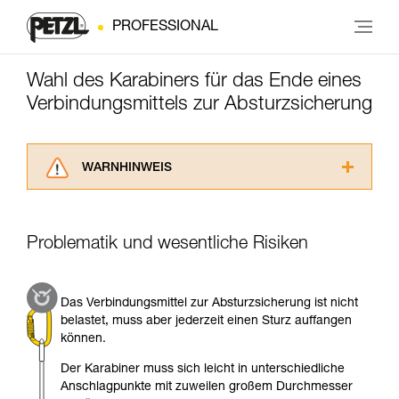
PROFESSIONAL
Wahl des Karabiners für das Ende eines
Verbindungsmittels zur Absturzsicherung
WARNHINWEIS
Lesen Sie die Gebrauchsanweisungen der
Produkte, um die es in diesem Tech Tipp geht,
aufmerksam durch, bevor Sie diesen zu Rate
Problematik und wesentliche Risiken
ziehen. Um diese Zusatzinformationen
verstehen zu können, müssen Sie zuerst die in
der Gebrauchsanweisung enthaltenen
Das Verbindungsmittel zur Absturzsicherung ist nicht
Informationen richtig verstanden haben.
belastet, muss aber jederzeit einen Sturz auffangen
Die Beherrschung dieser Techniken setzt eine
können.
entsprechende Ausbildung und ein spezielles
Training voraus. Prüfen Sie zusammen mit
Der Karabiner muss sich leicht in unterschiedliche
einem Profi, ob Sie in der Lage sind, den
Anschlagpunkte mit zuweilen großem Durchmesser
Vorgang alleine sicher zu wiederholen, bevor