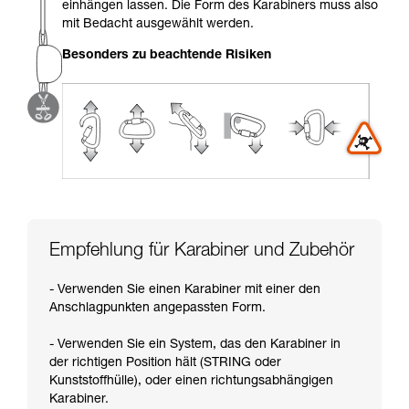
einhängen lassen. Die Form des Karabiners muss also
Sie ihn eigenständig durchführen.
mit Bedacht ausgewählt werden.
Wir geben Beispiele für die mit Ihrer Aktivität
verbundenen Techniken. Möglicherweise gibt es
Besonders zu beachtende Risiken
noch andere Techniken, die hier nicht
beschrieben werden.
Empfehlung für Karabiner und Zubehör
- Verwenden Sie einen Karabiner mit einer den
Anschlagpunkten angepassten Form.
- Verwenden Sie ein System, das den Karabiner in
der richtigen Position hält (STRING oder
Kunststoffhülle), oder einen richtungsabhängigen
Karabiner.