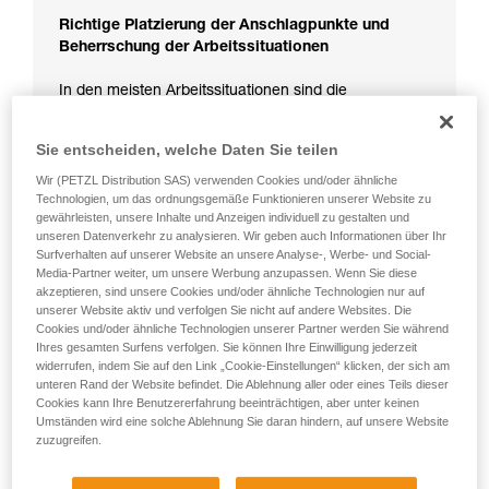
Richtige Platzierung der Anschlagpunkte und
Beherrschung der Arbeitssituationen
In den meisten Arbeitssituationen sind die
Anschlagpunkte so vorgesehen und platziert, dass
sie die Risiken im Falle eines Sturzes reduzieren.
Sie entscheiden, welche Daten Sie teilen
Wir (PETZL Distribution SAS) verwenden Cookies und/oder ähnliche
Technologien, um das ordnungsgemäße Funktionieren unserer Website zu
gewährleisten, unsere Inhalte und Anzeigen individuell zu gestalten und
unseren Datenverkehr zu analysieren. Wir geben auch Informationen über Ihr
Surfverhalten auf unserer Website an unsere Analyse-, Werbe- und Social-
Media-Partner weiter, um unsere Werbung anzupassen. Wenn Sie diese
akzeptieren, sind unsere Cookies und/oder ähnliche Technologien nur auf
unserer Website aktiv und verfolgen Sie nicht auf andere Websites. Die
Cookies und/oder ähnliche Technologien unserer Partner werden Sie während
Ihres gesamten Surfens verfolgen. Sie können Ihre Einwilligung jederzeit
widerrufen, indem Sie auf den Link „Cookie-Einstellungen“ klicken, der sich am
unteren Rand der Website befindet. Die Ablehnung aller oder eines Teils dieser
Cookies kann Ihre Benutzererfahrung beeinträchtigen, aber unter keinen
Umständen wird eine solche Ablehnung Sie daran hindern, auf unsere Website
zuzugreifen.