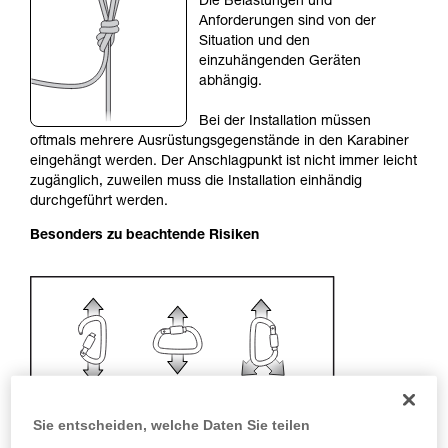
Die Belastungen und
Sie ihn eigenständig durchführen.
Anforderungen sind von der
Wir geben Beispiele für die mit Ihrer Aktivität
Situation und den
verbundenen Techniken. Möglicherweise gibt es
einzuhängenden Geräten
noch andere Techniken, die hier nicht
abhängig.
beschrieben werden.
Bei der Installation müssen
oftmals mehrere Ausrüstungsgegenstände in den Karabiner
eingehängt werden. Der Anschlagpunkt ist nicht immer leicht
zugänglich, zuweilen muss die Installation einhändig
durchgeführt werden.
Besonders zu beachtende Risiken
Sie entscheiden, welche Daten Sie teilen