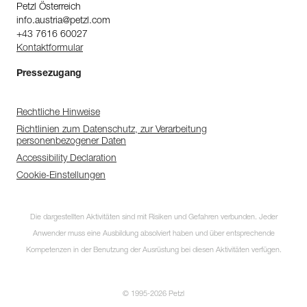
Petzl Österreich
info.austria@petzl.com
+43 7616 60027
Kontaktformular
Pressezugang
Rechtliche Hinweise
Richtlinien zum Datenschutz, zur Verarbeitung
personenbezogener Daten
Accessibility Declaration
Cookie-Einstellungen
Die dargestellten Aktivitäten sind mit Risiken und Gefahren verbunden. Jeder
Anwender muss eine Ausbildung absolviert haben und über entsprechende
Kompetenzen in der Benutzung der Ausrüstung bei diesen Aktivitäten verfügen.
© 1995-2026 Petzl