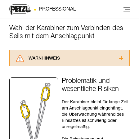
PROFESSIONAL
Wahl der Karabiner zum Verbinden des
Seils mit dem Anschlagpunkt
WARNHINWEIS
Lesen Sie die Gebrauchsanweisungen der
Produkte, um die es in diesem Tech Tipp geht,
Problematik und
aufmerksam durch, bevor Sie diesen zu Rate
wesentliche Risiken
ziehen. Um diese Zusatzinformationen
verstehen zu können, müssen Sie zuerst die in
der Gebrauchsanweisung enthaltenen
Der Karabiner bleibt für lange Zeit
Informationen richtig verstanden haben.
am Anschlagpunkt eingehängt,
Die Beherrschung dieser Techniken setzt eine
die Überwachung während des
entsprechende Ausbildung und ein spezielles
Einsatzes ist schwierig oder
Training voraus. Prüfen Sie zusammen mit
unregelmäßig.
einem Profi, ob Sie in der Lage sind, den
Vorgang alleine sicher zu wiederholen, bevor