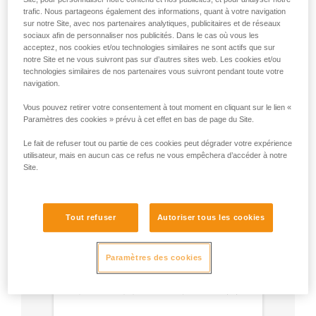
trafic. Nous partageons également des informations, quant à votre navigation
sur notre Site, avec nos partenaires analytiques, publicitaires et de réseaux
sociaux afin de personnaliser nos publicités. Dans le cas où vous les
acceptez, nos cookies et/ou technologies similaires ne sont actifs que sur
Recommandation de mousqueton et
notre Site et ne vous suivront pas sur d’autres sites web. Les cookies et/ou
accessoires
technologies similaires de nos partenaires vous suivront pendant toute votre
navigation.
Vous pouvez retirer votre consentement à tout moment en cliquant sur le lien «
Paramètres des cookies » prévu à cet effet en bas de page du Site.
Le fait de refuser tout ou partie de ces cookies peut dégrader votre expérience
utilisateur, mais en aucun cas ce refus ne vous empêchera d’accéder à notre
Site.
Tout refuser
Autoriser tous les cookies
Paramètres des cookies