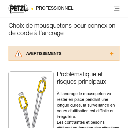
PROFESSIONNEL
Choix de mousquetons pour connexion
de corde à l’ancrage
AVERTISSEMENTS
Lisez attentivement les notices techniques des
produits utilisés dans ce conseil avant de le
Problématique et
consulter. Vous devez avoir compris les
risques principaux
informations de la notice technique pour
pouvoir comprendre ce complément
d’informations.
À l'ancrage le mousqueton va
Maîtriser ces techniques nécessite une
rester en place pendant une
formation et un entraînement spécifique. Validez
longue durée, la surveillance en
avec un professionnel votre capacité à refaire
cours d'utilisation est difficile ou
la manipulation, seul, en toute sécurité, avant
irrégulière.
de la reproduire en autonomie.
Les contraintes et besoins
Nous donnons des exemples de techniques