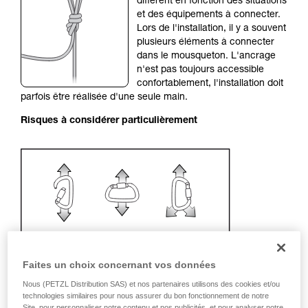
diffèrent en fonction des situations
liées à votre activité. Il peut en exister d’autres
et des équipements à connecter.
que nous ne décrivons pas ici.
Lors de l'installation, il y a souvent
plusieurs éléments à connecter
dans le mousqueton. L'ancrage
n'est pas toujours accessible
confortablement, l'installation doit
parfois être réalisée d'une seule main.
Risques à considérer particulièrement
Faites un choix concernant vos données
Nous (PETZL Distribution SAS) et nos partenaires utilisons des cookies et/ou
technologies similaires pour nous assurer du bon fonctionnement de notre
Site, pour personnaliser notre contenu et nos publicités, et pour analyser notre