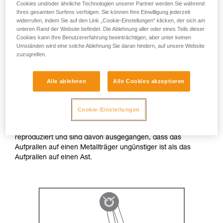
Cookies und/oder ähnliche Technologien unserer Partner werden Sie während
Praxisbedingungen
Ihres gesamten Surfens verfolgen. Sie können Ihre Einwilligung jederzeit
widerrufen, indem Sie auf den Link „Cookie-Einstellungen“ klicken, der sich am
unteren Rand der Website befindet. Die Ablehnung aller oder eines Teils dieser
In einer normalen Arbeitssituation sind seitliche Belastungen
Cookies kann Ihre Benutzererfahrung beeinträchtigen, aber unter keinen
der Kette des ZIGZAG selten. Beim ZILLON können seitliche
Umständen wird eine solche Ablehnung Sie daran hindern, auf unsere Website
Belastungen häufiger auftreten, aufgrund der geringen
zuzugreifen.
Sturzhöhe sind sie hier jedoch weniger stark.
Alle ablehnen
Alle Cookies akzeptieren
Wir haben einen Test durchgeführt, bei dem die ungünstigste
in der Praxis anzutreffende Situation zugrunde gelegt wurde:
Die Kette des ZIGZAG wird bei einer Pendelbewegung durch
Cookie-Einstellungen
einen Ast gestoppt und trägt einen Großteil der Belastung.
Wir haben die Situation im Testzentrum von Petzl
reproduziert und sind davon ausgegangen, dass das
Aufprallen auf einen Metallträger ungünstiger ist als das
Aufprallen auf einen Ast.