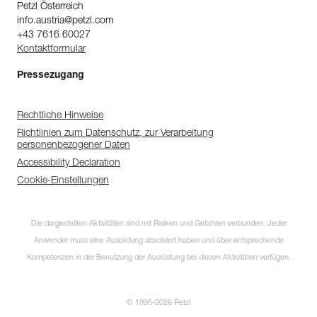
Petzl Österreich
info.austria@petzl.com
+43 7616 60027
Kontaktformular
Pressezugang
Rechtliche Hinweise
Richtlinien zum Datenschutz, zur Verarbeitung
personenbezogener Daten
Accessibility Declaration
Cookie-Einstellungen
Die dargestellten Aktivitäten sind mit Risiken und Gefahren verbunden. Jeder
Anwender muss eine Ausbildung absolviert haben und über entsprechende
Kompetenzen in der Benutzung der Ausrüstung bei diesen Aktivitäten verfügen.
© 1995-2026 Petzl