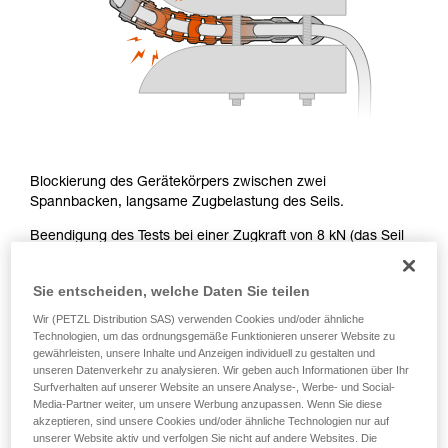
Blockierung des Gerätekörpers zwischen zwei
Spannbacken, langsame Zugbelastung des Seils.
Beendigung des Tests bei einer Zugkraft von 8 kN (das Seil
beginnt durch die Kette zu rutschen): signifikante Verformung
der Kette, kein Bruch der Kettenglieder.
Sie entscheiden, welche Daten Sie teilen
Hinweis: Der beginnende Durchlauf des Seils durch die Kette
Wir (PETZL Distribution SAS) verwenden Cookies und/oder ähnliche
bei 8 kN (Einfachstrang) entspricht einer Blockierung von
Technologien, um das ordnungsgemäße Funktionieren unserer Website zu
über 15 kN in normaler Arbeitssituation (Doppelstrang).
gewährleisten, unsere Inhalte und Anzeigen individuell zu gestalten und
unseren Datenverkehr zu analysieren. Wir geben auch Informationen über Ihr
Surfverhalten auf unserer Website an unsere Analyse-, Werbe- und Social-
Media-Partner weiter, um unsere Werbung anzupassen. Wenn Sie diese
akzeptieren, sind unsere Cookies und/oder ähnliche Technologien nur auf
Seitliche Belastung der Kette unter
unserer Website aktiv und verfolgen Sie nicht auf andere Websites. Die