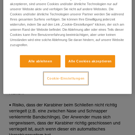
akzeptieren, sind unsere Cookies und/oder ähnliche Technologien nur auf
• Schnelle automatische Verriegelung.
unserer Website aktiv und verfolgen Sie nicht auf andere Websites. Die
Cookies und/oder ähnliche Technologien unserer Partner werden Sie während
Nachteile:
Ihres gesamten Surfens verfolgen. Sie können Ihre Einwilligung jederzeit
widerrufen, indem Sie auf den Link „Cookie-Einstellungen“ klicken, der sich am
unteren Rand der Website befindet. Die Ablehnung aller oder eines Teils dieser
• Die Hülse muss bei jedem Öffnen entriegelt werden.
Cookies kann Ihre Benutzererfahrung beeinträchtigen, aber unter keinen
Umständen wird eine solche Ablehnung Sie daran hindern, auf unsere Website
• Um ein Gerät in den Karabiner einzuhängen, werden beide
zuzugreifen.
Hände benötigt.
SICHERHEIT
Alle ablehnen
Alle Cookies akzeptieren
Vorteile:
Cookie-Einstellungen
• Schnelle automatische Verriegelung.
Risiken:
• Risiko, dass der Karabiner beim Schließen nicht richtig
verriegelt (z.B. eine zwischen Nase und Schnapper
verklemmte Bandschlinge). Der Anwender muss sich
vergewissern, dass der Karabiner richtig geschlossen und
verriegelt ist, auch wenn dieser ein automatisches