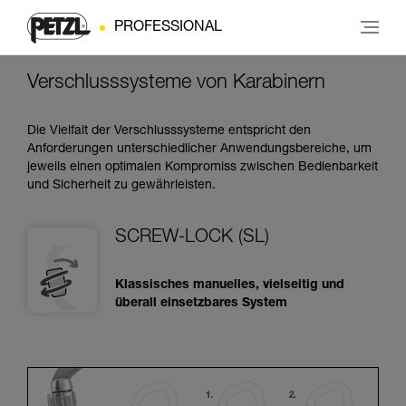
PROFESSIONAL
Verschlusssysteme von Karabinern
Die Vielfalt der Verschlusssysteme entspricht den
Anforderungen unterschiedlicher Anwendungsbereiche, um
jeweils einen optimalen Kompromiss zwischen Bedienbarkeit
und Sicherheit zu gewährleisten.
SCREW-LOCK (SL)
Klassisches manuelles, vielseitig und
überall einsetzbares System