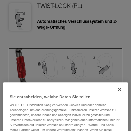
TWIST-LOCK (RL)
Automatisches Verschlusssystem und 2-
Wege-Öffnung
Sie entscheiden, welche Daten Sie teilen
ERGONOMIE
Wir (PETZL Distribution SAS) verwenden Cookies und/oder ähnliche
Technologien, um das ordnungsgemäße Funktionieren unserer Website zu
gewährleisten, unsere Inhalte und Anzeigen individuell zu gestalten und
Vorteile:
unseren Datenverkehr zu analysieren. Wir geben auch Informationen über Ihr
Surfverhalten auf unserer Website an unsere Analyse-, Werbe- und Social-
• Schnelles und einfaches Öffnen.
Media-Partner weiter, um unsere Werbung anzupassen. Wenn Sie diese