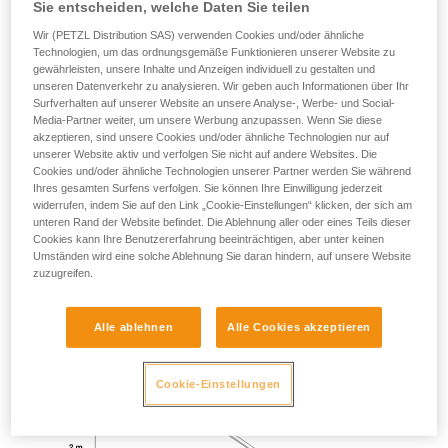
Sie entscheiden, welche Daten Sie teilen
Wir (PETZL Distribution SAS) verwenden Cookies und/oder ähnliche
Technologien, um das ordnungsgemäße Funktionieren unserer Website zu
TEST BEI EINEM STURZ ÜBER EINE KANTE OHNE
gewährleisten, unsere Inhalte und Anzeigen individuell zu gestalten und
PENDELBEWEGUNG
unseren Datenverkehr zu analysieren. Wir geben auch Informationen über Ihr
Surfverhalten auf unserer Website an unsere Analyse-, Werbe- und Social-
Media-Partner weiter, um unsere Werbung anzupassen. Wenn Sie diese
Gewicht 140 kg.
akzeptieren, sind unsere Cookies und/oder ähnliche Technologien nur auf
unserer Website aktiv und verfolgen Sie nicht auf andere Websites. Die
Sturzhöhe 2 m.
Cookies und/oder ähnliche Technologien unserer Partner werden Sie während
Ihres gesamten Surfens verfolgen. Sie können Ihre Einwilligung jederzeit
Das Verbindungsmittel reibt an einer Metallkante mit einem
widerrufen, indem Sie auf den Link „Cookie-Einstellungen“ klicken, der sich am
unteren Rand der Website befindet. Die Ablehnung aller oder eines Teils dieser
Radius von 0,5 mm.
Cookies kann Ihre Benutzererfahrung beeinträchtigen, aber unter keinen
Umständen wird eine solche Ablehnung Sie daran hindern, auf unsere Website
Anforderung: Das Verbindungsmittel darf nicht durchtrennt
zuzugreifen.
werden.
Alle ablehnen
Alle Cookies akzeptieren
Cookie-Einstellungen