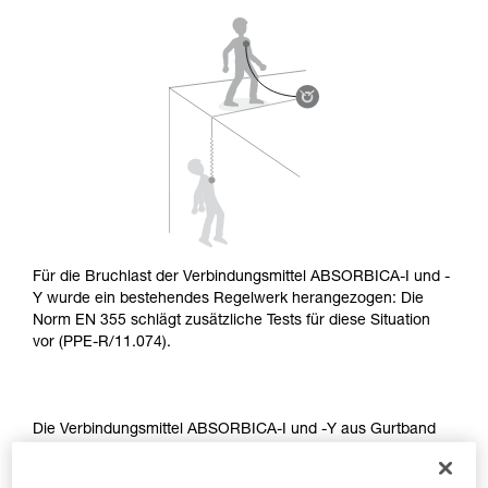
aufmerksam durch, bevor Sie diesen zu Rate
ziehen. Um diese Zusatzinformationen
verstehen zu können, müssen Sie zuerst die in
der Gebrauchsanweisung enthaltenen
Informationen richtig verstanden haben.
Die Beherrschung dieser Techniken setzt eine
entsprechende Ausbildung und ein spezielles
Training voraus. Prüfen Sie zusammen mit
einem Profi, ob Sie in der Lage sind, den
Vorgang alleine sicher zu wiederholen, bevor
Sie ihn eigenständig durchführen.
Wir geben Beispiele für die mit Ihrer Aktivität
verbundenen Techniken. Möglicherweise gibt es
Für die Bruchlast der Verbindungsmittel ABSORBICA-I und -
noch andere Techniken, die hier nicht
Y wurde ein bestehendes Regelwerk herangezogen: Die
beschrieben werden.
Norm EN 355 schlägt zusätzliche Tests für diese Situation
vor (PPE-R/11.074).
Die Verbindungsmittel ABSORBICA-I und -Y aus Gurtband
oder Seil erfüllen die Anforderungen dieser Tests.