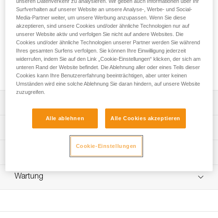
unseren Datenverkehr zu analysieren. Wir geben auch Informationen über Ihr
Der Petzl Custom Service bietet die Ausführung eines
Surfverhalten auf unserer Website an unsere Analyse-, Werbe- und Social-
Ersatzseils für das persönliche Rettungssystem EXO
Media-Partner weiter, um unsere Werbung anzupassen. Wenn Sie diese
CUSTOM nach Kundenwunsch an. Die Farbe und die Länge
akzeptieren, sind unsere Cookies und/oder ähnliche Technologien nur auf
des Seils (bis 150 Meter) können nach Bedarf gewählt
unserer Website aktiv und verfolgen Sie nicht auf andere Websites. Die
werden. Zudem ist es möglich, das System mit einem
Cookies und/oder ähnliche Technologien unserer Partner werden Sie während
Anschlagelement auszustatten. Für eine einsatzbereite
Ihres gesamten Surfens verfolgen. Sie können Ihre Einwilligung jederzeit
widerrufen, indem Sie auf den Link „Cookie-Einstellungen“ klicken, der sich am
Lösung kann das EXO CUSTOM-Ersatzseil mit einem
unteren Rand der Website befindet. Die Ablehnung aller oder eines Teils dieser
Seilsack geliefert werden.
Cookies kann Ihre Benutzererfahrung beeinträchtigen, aber unter keinen
Umständen wird eine solche Ablehnung Sie daran hindern, auf unsere Website
zuzugreifen.
Leistungsverzeichnis
Alle ablehnen
Alle Cookies akzeptieren
Wahl der Farbe und der Länge des Seils:
Technische Spezifikationen
- Statikseil von 7,5 mm Durchmesser aus Aramidfaser in
Beige oder Schwarz,
Cookie-Einstellungen
Zugrundeliegende Spezifikationen
Technische Informationen
- Möglichkeit der Bestellung eines Seils in der
gewünschten Länge bis 150 Meter (von 5 bis 50 Meter in
Referenz : D030YYXX
Gebrauchsanleitung
5 Meter-Längen und von 50 bis 150 Meter in 10 Meter-
Wartung
: Personalisierbares Produkt auf Bestellung erhältlich
Das PDF herunterladen technical-notice-corde-rechange-
Längen).
Garantie : 3 Jahre
EXO-1
Wahl bezüglich des Anschlagelements:
Verpackung : 1
Häufige Fragen
- Ohne Verbindungselement und mit einer großen
Häufige Fragen
Schlaufe zum Befestigen eines HOOK-Hakens mittels