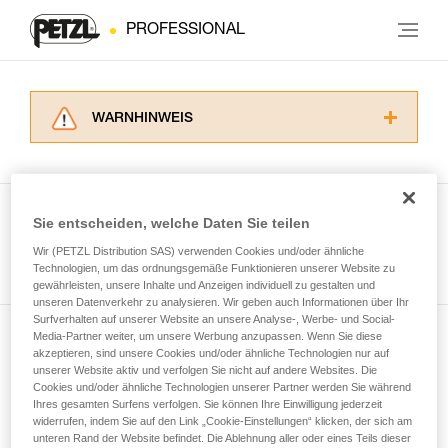
PROFESSIONAL
WARNHINWEIS
Lesen Sie die Gebrauchsanweisungen der
Produkte, um die es in diesem Tech Tipp geht,
aufmerksam durch, bevor Sie diesen zu Rate
ziehen. Um diese Zusatzinformationen
Sie entscheiden, welche Daten Sie teilen
verstehen zu können, müssen Sie zuerst die in
Wir (PETZL Distribution SAS) verwenden Cookies und/oder ähnliche
Alle Techniken ansehen
der Gebrauchsanweisung enthaltenen
Technologien, um das ordnungsgemäße Funktionieren unserer Website zu
Informationen richtig verstanden haben.
gewährleisten, unsere Inhalte und Anzeigen individuell zu gestalten und
Die Beherrschung dieser Techniken setzt eine
unseren Datenverkehr zu analysieren. Wir geben auch Informationen über Ihr
entsprechende Ausbildung und ein spezielles
Surfverhalten auf unserer Website an unsere Analyse-, Werbe- und Social-
Training voraus. Prüfen Sie zusammen mit
Media-Partner weiter, um unsere Werbung anzupassen. Wenn Sie diese
Newsletter abonnieren
akzeptieren, sind unsere Cookies und/oder ähnliche Technologien nur auf
einem Profi, ob Sie in der Lage sind, den
unserer Website aktiv und verfolgen Sie nicht auf andere Websites. Die
Vorgang alleine sicher zu wiederholen, bevor
Cookies und/oder ähnliche Technologien unserer Partner werden Sie während
und auf dem Laufenden bleiben
Sie ihn eigenständig durchführen.
Ihres gesamten Surfens verfolgen. Sie können Ihre Einwilligung jederzeit
Wir geben Beispiele für die mit Ihrer Aktivität
widerrufen, indem Sie auf den Link „Cookie-Einstellungen“ klicken, der sich am
verbundenen Techniken. Möglicherweise gibt es
unteren Rand der Website befindet. Die Ablehnung aller oder eines Teils dieser
Email *