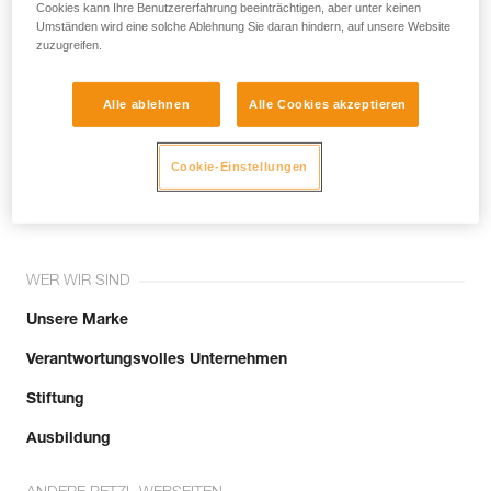
noch andere Techniken, die hier nicht
Cookies kann Ihre Benutzererfahrung beeinträchtigen, aber unter keinen
Umständen wird eine solche Ablehnung Sie daran hindern, auf unsere Website
beschrieben werden.
zuzugreifen.
Alle ablehnen
Alle Cookies akzeptieren
Tritt der Community bei!
Cookie-Einstellungen
WER WIR SIND
Unsere Marke
Verantwortungsvolles Unternehmen
Stiftung
Ausbildung