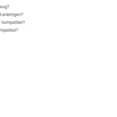
zeug?
d anbringen?
 kompatibel?
ompatibel?