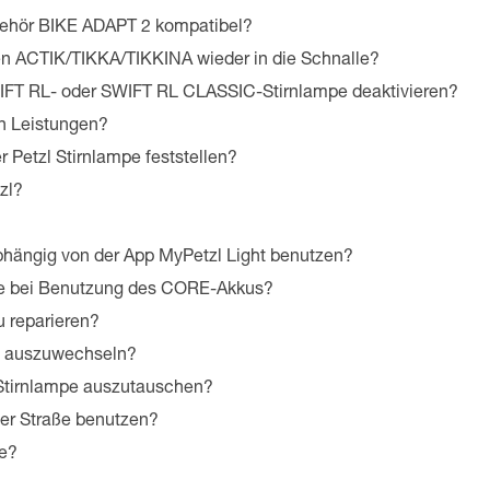
behör BIKE ADAPT 2 kompatibel?
en ACTIK/TIKKA/TIKKINA wieder in die Schnalle?
IFT RL- oder SWIFT RL CLASSIC-Stirnlampe deaktivieren?
en Leistungen?
 Petzl Stirnlampe feststellen?
zl?
bhängig von der App MyPetzl Light benutzen?
mpe bei Benutzung des CORE-Akkus?
u reparieren?
ED auszuwechseln?
-Stirnlampe auszutauschen?
er Straße benutzen?
pe?