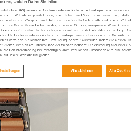
ien und vergewissern Sie sich, dass diese richtig eingelegt sind. Legen
heiden, welche Daten Sie teilen
Distribution SAS) verwenden Cookies und/oder ähnliche Technologien, um das ordnu
 Korrosion die Kontakte vorsichtig freikratzen, ohne sie zu ver
n unserer Website zu gewährleisten, unsere Inhalte und Anzeigen individuell zu gestalte
 zu analysieren. Wir geben auch Informationen über Ihr Surfverhalten auf unserer Websi
erbe- und Social-Media-Partner weiter, um unsere Werbung anzupassen. Wenn Sie diese 
Cookies und/oder ähnliche Technologien nur auf unserer Website aktiv und verfolgen Sie
ites. Die Cookies und/oder ähnliche Technologien unserer Partner werden Sie während 
fens verfolgen. Sie können Ihre Einwilligung jederzeit widerrufen, indem Sie auf den Li
n“ klicken, der sich am unteren Rand der Website befindet. Die Ablehnung aller oder ein
 Ihre Benutzererfahrung beeinträchtigen, aber unter keinen Umständen wird eine solch
n, auf unsere Website zuzugreifen.
instellungen
Alle ablehnen
Alle Cookies