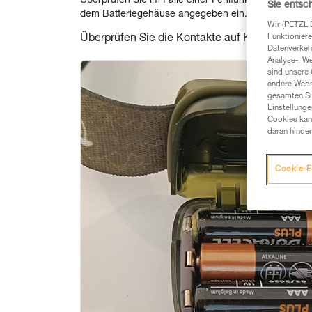
Überprüfen Sie im Falle einer Fehlfunktion die Batter
Sie entsc
dem Batteriegehäuse angegeben ein.
Wir (PETZL 
Überprüfen Sie die Kontakte auf Korrosion. Bei
Funktioniere
Datenverkehr
Analyse-, W
sind unsere 
andere Webs
gesamten Sur
Einstellunge
Cookies kann
daran hinder
Cookie-E