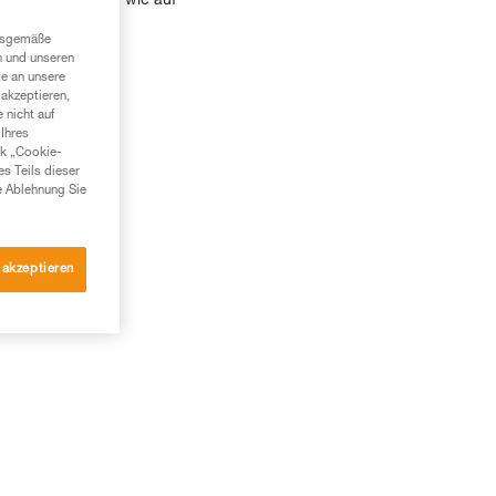
 Sie die Batterien wie auf
ngsgemäße
biegen.
n und unseren
te an unsere
akzeptieren,
 nicht auf
Ihres
nk „Cookie-
es Teils dieser
e Ablehnung Sie
 akzeptieren