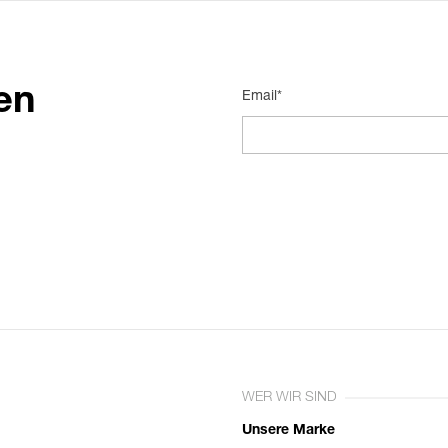
en
Email*
WER WIR SIND
Unsere Marke