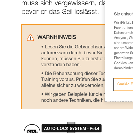
muss sich vergewissern, dass der Gri
bevor er das Seil loslässt.
Sie entsc
Wir (PETZL 
Funktioniere
Datenverkehr
WARNHINWEIS
Analyse-, W
sind unsere 
Lesen Sie die Gebrauchsanweisungen der 
andere Webs
aufmerksam durch, bevor Sie diesen zu Ra
gesamten Sur
Einstellunge
können, müssen Sie zuerst die in der Gebr
Cookies kann
verstanden haben.
daran hinder
Die Beherrschung dieser Techniken setzt
Training voraus. Prüfen Sie zusammen mit e
Cookie-E
alleine sicher zu wiederholen, bevor Sie ih
Wir geben Beispiele für die mit Ihrer Akt
noch andere Techniken, die hier nicht bes