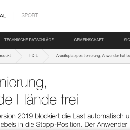
AL
SPORT
TECHNISCHE RATSCHLÄGE
GEMEINSCHAFT
SI
rodukt
I-D-L
Arbeitsplatzpositionierung, Anwender hat b
onierung,
de Hände frei
ion 2019 blockiert die Last automatisch 
Hebels in die Stopp-Position. Der Anwender