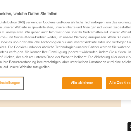
ff in die Stopp-Position zurückgekehrt ist,
heiden, welche Daten Sie teilen
Distribution SAS) verwenden Cookies und/oder ähnliche Technologien, um das ordnu
n unserer Website zu gewährleisten, unsere Inhalte und Anzeigen individuell zu gestalte
 zu analysieren. Wir geben auch Informationen über Ihr Surfverhalten auf unserer Websi
erbe- und Social-Media-Partner weiter, um unsere Werbung anzupassen. Wenn Sie diese 
Cookies und/oder ähnliche Technologien nur auf unserer Website aktiv und verfolgen Sie
Produkte, um die es in diesem Tech Tipp geht,
ites. Die Cookies und/oder ähnliche Technologien unserer Partner werden Sie während 
te ziehen. Um diese Zusatzinformationen verstehen zu
fens verfolgen. Sie können Ihre Einwilligung jederzeit widerrufen, indem Sie auf den Li
n“ klicken, der sich am unteren Rand der Website befindet. Die Ablehnung aller oder ein
auchsanweisung enthaltenen Informationen richtig
 Ihre Benutzererfahrung beeinträchtigen, aber unter keinen Umständen wird eine solch
n, auf unsere Website zuzugreifen.
 eine entsprechende Ausbildung und ein spezielles
inem Profi, ob Sie in der Lage sind, den Vorgang
instellungen
Alle ablehnen
Alle Cookies
n eigenständig durchführen.
ivität verbundenen Techniken. Möglicherweise gibt es
chrieben werden.