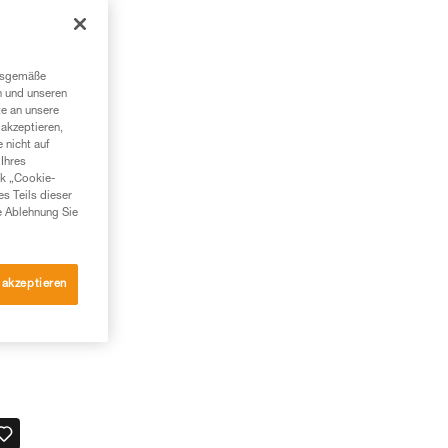
ngsgemäße
n und unseren
te an unsere
akzeptieren,
 nicht auf
Ihres
nk „Cookie-
es Teils dieser
e Ablehnung Sie
 akzeptieren