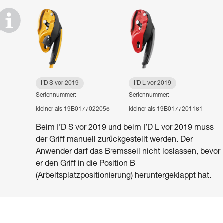
I’D S vor 2019
I’D L vor 2019
Seriennummer:
Seriennummer:
kleiner als 19B0177022056
kleiner als 19B0177201161
Beim I’D S vor 2019 und beim I’D L vor 2019 muss
der Griff manuell zurückgestellt werden. Der
Anwender darf das Bremsseil nicht loslassen, bevor
er den Griff in die Position B
(Arbeitsplatzpositionierung) heruntergeklappt hat.