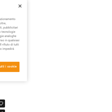
one
unzionamento
oltre,
i, pubblicitari
/o tecnologie
ogie analoghe
nso in qualsiasi
rifiuto di tutti
to impedirà
utti i cookie