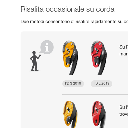
Risalita occasionale su corda
Due metodi consentono di risalire rapidamente su cor
Su I
mano
I’D S 2019
I’D L 2019
Su I
trov