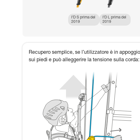
I’D S prima del
I’D L prima del
2019
2019
Recupero semplice, se l’utilizzatore è in appoggi
sui piedi e può alleggerire la tensione sulla corda: