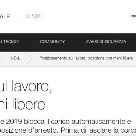
ALE
SPORT
RI
I TECNICI
COMMUNITY
AVVISI DI SICUREZZA
I-D-L
Posizionamento sul lavoro, posizione con mani libere
l lavoro,
i libere
e 2019 blocca il carico automaticamente e
 posizione d’arresto. Prima di lasciare la cord