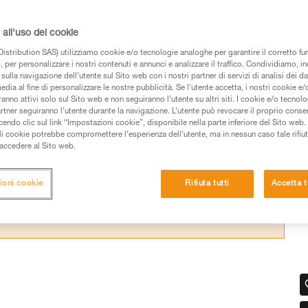
maniglia sia ritornata correttamente in posizi
all'uso dei cookie
istribution SAS) utilizziamo cookie e/o tecnologie analoghe per garantire il corretto f
 per personalizzare i nostri contenuti e annunci e analizzare il traffico. Condividiamo, in
sulla navigazione dell’utente sul Sito web con i nostri partner di servizi di analisi dei dat
edia al fine di personalizzare le nostre pubblicità. Se l’utente accetta, i nostri cookie e
anno attivi solo sul Sito web e non seguiranno l’utente su altri siti. I cookie e/o tecnol
 dei prodotti utilizzati in questo consiglio prima di
artner seguiranno l’utente durante la navigazione. L’utente può revocare il proprio conse
azioni dell’istruzione tecnica per poter capire queste
do clic sul link “Impostazioni cookie”, disponibile nella parte inferiore del Sito web. Il 
ali cookie potrebbe compromettere l’esperienza dell’utente, ma in nessun caso tale rifiu
i accedere al Sito web.
de una formazione ed un addestramento specifico.
pacità di rifare la manovra, da soli, in piena sicurezza,
ioni cookie
Rifiuta tutti
Accetta t
vostra attività. Ne possono esistere altre che non