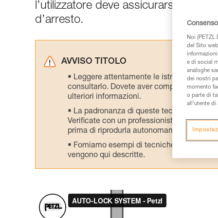
l’utilizzatore deve assicurarsi che la 
d’arresto.
Consenso 
Noi (PETZL D
del Sito web,
informazioni 
AVVISO TITOLO
e di social m
analoghe sar
Leggere attentamente le istruzioni tecniche
dei nostri p
consultarlo. Dovete aver compreso le inform
momento facen
o parte di t
ulteriori informazioni.
all’utente d
La padronanza di queste tecniche richie
Verificate con un professionista la vostra ca
prima di riprodurla autonomamente.
Impostaz
Forniamo esempi di tecniche relative alla 
vengono qui descritte.