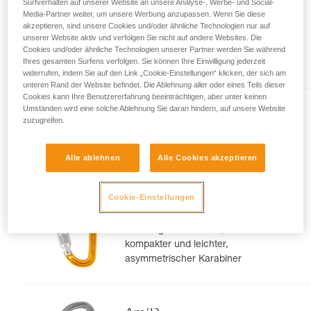
Surfverhalten auf unserer Website an unsere Analyse-, Werbe- und Social-
noch andere Techniken, die hier nicht
Media-Partner weiter, um unsere Werbung anzupassen. Wenn Sie diese
beschrieben werden.
OXAN
akzeptieren, sind unsere Cookies und/oder ähnliche Technologien nur auf
unserer Website aktiv und verfolgen Sie nicht auf andere Websites. Die
Ovalkarabiner mit hoher
Cookies und/oder ähnliche Technologien unserer Partner werden Sie während
Bruchlast
Ihres gesamten Surfens verfolgen. Sie können Ihre Einwilligung jederzeit
widerrufen, indem Sie auf den Link „Cookie-Einstellungen“ klicken, der sich am
unteren Rand der Website befindet. Die Ablehnung aller oder eines Teils dieser
Cookies kann Ihre Benutzererfahrung beeinträchtigen, aber unter keinen
Umständen wird eine solche Ablehnung Sie daran hindern, auf unsere Website
zuzugreifen.
OK
Leichter Ovalkarabiner
Alle ablehnen
Alle Cookies akzeptieren
Cookie-Einstellungen
Sm’D
Vielseitig einsetzbarer,
kompakter und leichter,
asymmetrischer Karabiner