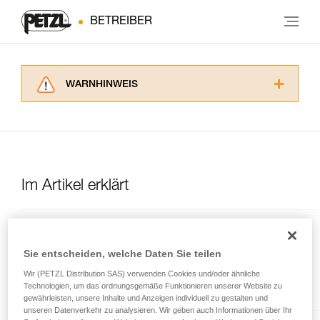
BETREIBER
WARNHINWEIS
Lesen Sie die Gebrauchsanweisungen der
Produkte, um die es in diesem Tech Tipp geht,
aufmerksam durch, bevor Sie diesen zu Rate
ziehen. Um diese Zusatzinformationen
verstehen zu können, müssen Sie zuerst die in
der Gebrauchsanweisung enthaltenen
Im Artikel erklärt
Informationen richtig verstanden haben.
Die Beherrschung dieser Techniken setzt eine
entsprechende Ausbildung und ein spezielles
SPIRIT
Training voraus. Prüfen Sie zusammen mit
Sie entscheiden, welche Daten Sie teilen
einem Profi, ob Sie in der Lage sind, den
Leichter, vielseitig einsetzbarer
Vorgang alleine sicher zu wiederholen, bevor
Wir (PETZL Distribution SAS) verwenden Cookies und/oder ähnliche
Normalkarabiner
Sie ihn eigenständig durchführen.
Technologien, um das ordnungsgemäße Funktionieren unserer Website zu
Wir geben Beispiele für die mit Ihrer Aktivität
gewährleisten, unsere Inhalte und Anzeigen individuell zu gestalten und
unseren Datenverkehr zu analysieren. Wir geben auch Informationen über Ihr
verbundenen Techniken. Möglicherweise gibt es