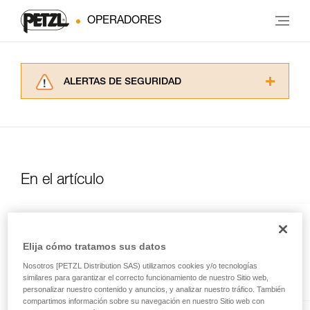
OPERADORES
ALERTAS DE SEGURIDAD
Lea atentamente las fichas técnicas de los
productos utilizados en este consejo antes de
consultarlo. Usted debe comprender la
información de la ficha técnica para poder
comprender este complemento informativo.
Dominar estas técnicas requiere una formación
En el artículo
y un entrenamiento específico. Confirme a
través de un profesional su capacidad para
ejecutar estas técnicas, solo y con total
SPIRIT
seguridad, antes de ejecutarlas de forma
autónoma.
Elija cómo tratamos sus datos
Mosquetón sin bloqueo de
Damos ejemplos de técnicas relacionadas con
Nosotros [PETZL Distribution SAS) utilizamos cookies y/o tecnologías
seguridad ligero y polivalente
su actividad. Pueden existir otras que no
similares para garantizar el correcto funcionamiento de nuestro Sitio web,
describimos aquí.
personalizar nuestro contenido y anuncios, y analizar nuestro tráfico. También
compartimos información sobre su navegación en nuestro Sitio web con