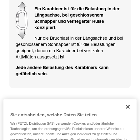
ziehen. Um diese Zusatzinformationen
verstehen zu können, müssen Sie zuerst die in
Ein Karabiner ist für die Belastung in der
der Gebrauchsanweisung enthaltenen
Längsachse, bei geschlossenem
Informationen richtig verstanden haben.
Schnapper und verriegelter Hülse
Die Beherrschung dieser Techniken setzt eine
konzipiert.
entsprechende Ausbildung und ein spezielles
Training voraus. Prüfen Sie zusammen mit
Nur die Bruchlast in der Längsachse und bei
einem Profi, ob Sie in der Lage sind, den
geschlossenem Schnapper ist für die Belastungen
Vorgang alleine sicher zu wiederholen, bevor
geeignet, denen ein Karabiner bei vertikalen
Sie ihn eigenständig durchführen.
Aktivitäten ausgesetzt ist.
Wir geben Beispiele für die mit Ihrer Aktivität
Jede andere Belastung des Karabiners kann
verbundenen Techniken. Möglicherweise gibt es
gefährlich sein.
noch andere Techniken, die hier nicht
beschrieben werden.
Beispiele für gefährliche Belastungen der
Sie entscheiden, welche Daten Sie teilen
Karabiner
Wir (PETZL Distribution SAS) verwenden Cookies und/oder ähnliche
Technologien, um das ordnungsgemäße Funktionieren unserer Website zu
gewährleisten, unsere Inhalte und Anzeigen individuell zu gestalten und
unseren Datenverkehr zu analysieren. Wir geben auch Informationen über Ihr