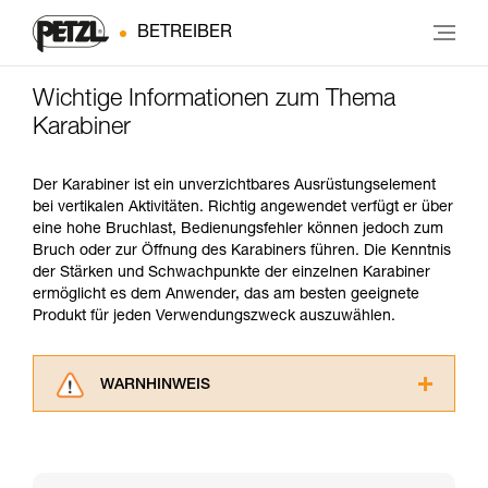
BETREIBER
Wichtige Informationen zum Thema
Karabiner
Der Karabiner ist ein unverzichtbares Ausrüstungselement
bei vertikalen Aktivitäten. Richtig angewendet verfügt er über
eine hohe Bruchlast, Bedienungsfehler können jedoch zum
Bruch oder zur Öffnung des Karabiners führen. Die Kenntnis
der Stärken und Schwachpunkte der einzelnen Karabiner
ermöglicht es dem Anwender, das am besten geeignete
Produkt für jeden Verwendungszweck auszuwählen.
WARNHINWEIS
Lesen Sie die Gebrauchsanweisungen der
Produkte, um die es in diesem Tech Tipp geht,
aufmerksam durch, bevor Sie diesen zu Rate