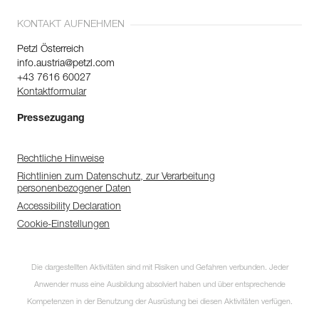
KONTAKT AUFNEHMEN
Petzl Österreich
info.austria@petzl.com
+43 7616 60027
Kontaktformular
Pressezugang
Rechtliche Hinweise
Richtlinien zum Datenschutz, zur Verarbeitung
personenbezogener Daten
Accessibility Declaration
Cookie-Einstellungen
Die dargestellten Aktivitäten sind mit Risiken und Gefahren verbunden. Jeder
Anwender muss eine Ausbildung absolviert haben und über entsprechende
Kompetenzen in der Benutzung der Ausrüstung bei diesen Aktivitäten verfügen.