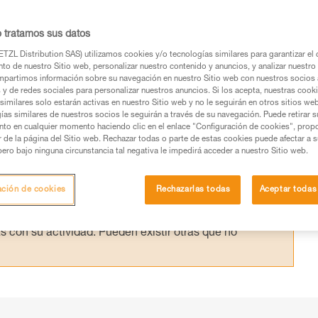
ctamente. Comprender los puntos fuertes y
á al usuario elegir el más adecuado para ca
o tratamos sus datos
TZL Distribution SAS) utilizamos cookies y/o tecnologías similares para garantizar el 
to de nuestro Sitio web, personalizar nuestro contenido y anuncios, y analizar nuestro 
partimos información sobre su navegación en nuestro Sitio web con nuestros socios a
s y de redes sociales para personalizar nuestros anuncios. Si los acepta, nuestras cook
similares solo estarán activas en nuestro Sitio web y no le seguirán en otros sitios we
ías similares de nuestros socios le seguirán a través de su navegación. Puede retirar s
nto en cualquier momento haciendo clic en el enlace "Configuración de cookies", prop
os productos utilizados en este consejo antes de
or de la página del Sitio web. Rechazar todas o parte de estas cookies puede afectar a 
ormación de la ficha técnica para poder comprender
pero bajo ninguna circunstancia tal negativa le impedirá acceder a nuestro Sitio web.
mación y un entrenamiento específico. Confirme a
ación de cookies
Rechazarlas todas
Aceptar todas
ejecutar estas técnicas, solo y con total seguridad,
con su actividad. Pueden existir otras que no