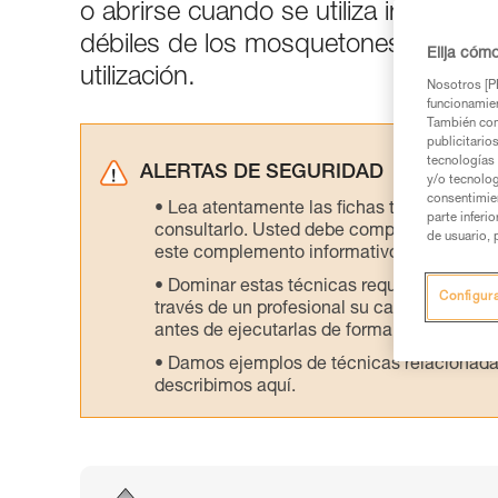
o abrirse cuando se utiliza incorre
débiles de los mosquetones permitir
Elija cóm
utilización.
Nosotros [PE
funcionamien
También com
publicitario
tecnologías 
ALERTAS DE SEGURIDAD
y/o tecnolog
consentimie
Lea atentamente las fichas técnicas de l
parte inferi
consultarlo. Usted debe comprender la inf
de usuario, 
este complemento informativo.
Dominar estas técnicas requiere una for
Configur
través de un profesional su capacidad para 
antes de ejecutarlas de forma autónoma.
Damos ejemplos de técnicas relacionadas 
describimos aquí.