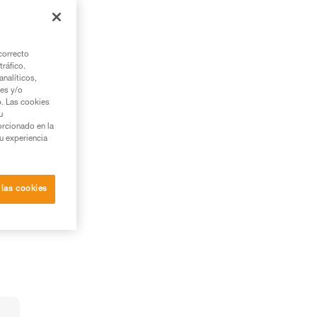
da
correcto
tráfico.
nalíticos,
ies y/o
b. Las cookies
u
orcionado en la
su experiencia
 las cookies