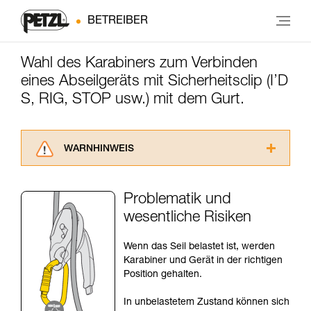
BETREIBER
Wahl des Karabiners zum Verbinden
eines Abseilgeräts mit Sicherheitsclip (I’D
S, RIG, STOP usw.) mit dem Gurt.
WARNHINWEIS
Lesen Sie die Gebrauchsanweisungen der
Produkte, um die es in diesem Tech Tipp geht,
Problematik und
aufmerksam durch, bevor Sie diesen zu Rate
wesentliche Risiken
ziehen. Um diese Zusatzinformationen
verstehen zu können, müssen Sie zuerst die in
der Gebrauchsanweisung enthaltenen
Wenn das Seil belastet ist, werden
Informationen richtig verstanden haben.
Karabiner und Gerät in der richtigen
Die Beherrschung dieser Techniken setzt eine
Position gehalten.
entsprechende Ausbildung und ein spezielles
Training voraus. Prüfen Sie zusammen mit
In unbelastetem Zustand können sich