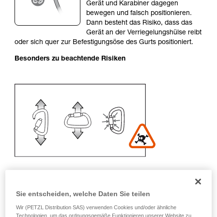
einem Profi, ob Sie in der Lage sind, den
Gerät und Karabiner dagegen
Vorgang alleine sicher zu wiederholen, bevor
bewegen und falsch positionieren.
Sie ihn eigenständig durchführen.
Dann besteht das Risiko, dass das
Wir geben Beispiele für die mit Ihrer Aktivität
Gerät an der Verriegelungshülse reibt
verbundenen Techniken. Möglicherweise gibt es
oder sich quer zur Befestigungsöse des Gurts positioniert.
noch andere Techniken, die hier nicht
Besonders zu beachtende Risiken
beschrieben werden.
Sie entscheiden, welche Daten Sie teilen
Empfehlung für Karabiner und
Wir (PETZL Distribution SAS) verwenden Cookies und/oder ähnliche
Zubehör
Technologien, um das ordnungsgemäße Funktionieren unserer Website zu