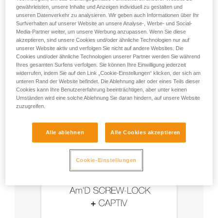
gewährleisten, unsere Inhalte und Anzeigen individuell zu gestalten und
unseren Datenverkehr zu analysieren. Wir geben auch Informationen über Ihr
- Verwenden Sie einen Am’D-Karabiner und einen
Surfverhalten auf unserer Website an unsere Analyse-, Werbe- und Social-
CAPTIV-Positionierungsbügel.
Media-Partner weiter, um unsere Werbung anzupassen. Wenn Sie diese
akzeptieren, sind unsere Cookies und/oder ähnliche Technologien nur auf
unserer Website aktiv und verfolgen Sie nicht auf andere Websites. Die
- Wählen Sie die dem Einsatzzweck entsprechende
Cookies und/oder ähnliche Technologien unserer Partner werden Sie während
Verriegelung.
Ihres gesamten Surfens verfolgen. Sie können Ihre Einwilligung jederzeit
widerrufen, indem Sie auf den Link „Cookie-Einstellungen“ klicken, der sich am
unteren Rand der Website befindet. Die Ablehnung aller oder eines Teils dieser
Cookies kann Ihre Benutzererfahrung beeinträchtigen, aber unter keinen
Umständen wird eine solche Ablehnung Sie daran hindern, auf unsere Website
zuzugreifen.
Alle ablehnen
Alle Cookies akzeptieren
Cookie-Einstellungen