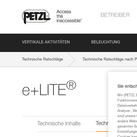
BETREIBER
VERTIKALE AKTIVITÄTEN
BELEUCHTUNG
Technische Ratschläge
Technische Ratschläge nach P
®
e+LITE
Sie entsc
Wir (PETZL 
Funktioniere
Datenverkehr
Analyse-, W
sind unsere 
andere Webs
Technische Infor
Technische Inhalte
gesamten Sur
Einstellunge