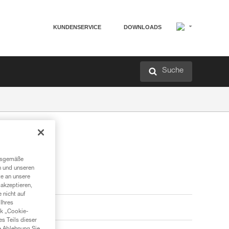
KUNDENSERVICE
DOWNLOADS
Suche
ngsgemäße
n und unseren
te an unsere
akzeptieren,
 nicht auf
Ihres
nk „Cookie-
es Teils dieser