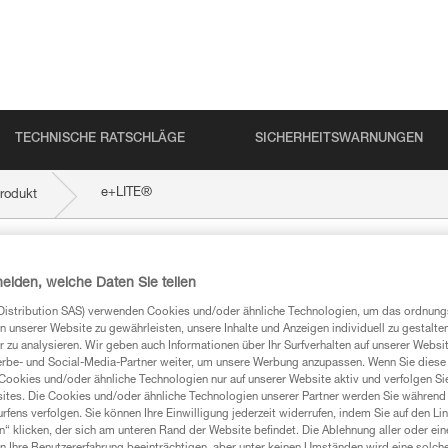
TECHNISCHE RATSCHLÄGE
SICHERHEITSWARNUNGEN
®
e+LITE
rodukt
heiden, welche Daten Sie teilen
Distribution SAS) verwenden Cookies und/oder ähnliche Technologien, um das ordnu
n unserer Website zu gewährleisten, unsere Inhalte und Anzeigen individuell zu gestalte
 zu analysieren. Wir geben auch Informationen über Ihr Surfverhalten auf unserer Websi
erbe- und Social-Media-Partner weiter, um unsere Werbung anzupassen. Wenn Sie diese 
Cookies und/oder ähnliche Technologien nur auf unserer Website aktiv und verfolgen Sie
ites. Die Cookies und/oder ähnliche Technologien unserer Partner werden Sie während 
mationen
fens verfolgen. Sie können Ihre Einwilligung jederzeit widerrufen, indem Sie auf den Li
n“ klicken, der sich am unteren Rand der Website befindet. Die Ablehnung aller oder ein