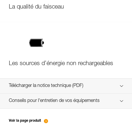
La qualité du faisceau
Les sources d’énergie non rechargeables
Télécharger la notice technique (PDF)
Technical Notice
Conseils pour l'entretien de vos équipements
entretien-lampes-frontales_FR
Technical Notice
Voir la page produit