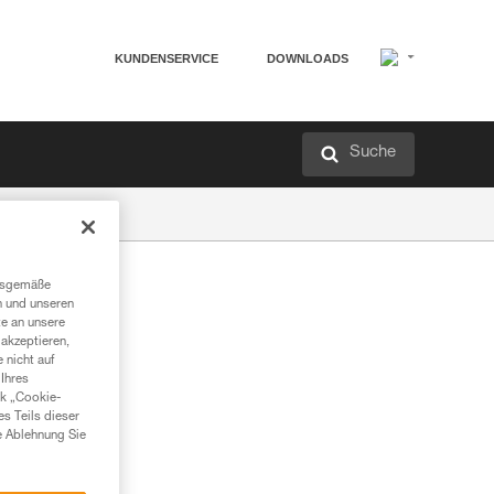
KUNDENSERVICE
DOWNLOADS
Suche
ngsgemäße
n und unseren
te an unsere
akzeptieren,
 nicht auf
Ihres
nk „Cookie-
es Teils dieser
e Ablehnung Sie