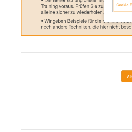
Die Beherrschung dieser Techniken setzt
Cookie-E
Training voraus. Prüfen Sie zusammen mit e
alleine sicher zu wiederholen, bevor Sie ih
Wir geben Beispiele für die mit Ihrer Akt
noch andere Techniken, die hier nicht bes
Al