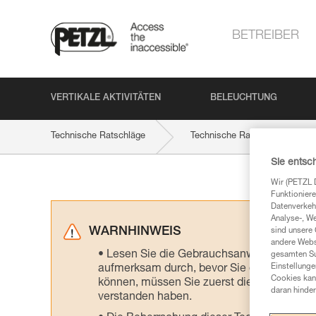
BETREIBER
VERTIKALE AKTIVITÄTEN
BELEUCHTUNG
Technische Ratschläge
Technische Ratschläge nach P
Sie entsc
Wir (PETZL 
Funktioniere
Datenverkehr
Analyse-, W
WARNHINWEIS
sind unsere 
andere Webs
Lesen Sie die Gebrauchsanweisungen der 
gesamten Sur
Einstellunge
aufmerksam durch, bevor Sie diesen zu Ra
Cookies kann
können, müssen Sie zuerst die in der Gebr
daran hinder
verstanden haben.