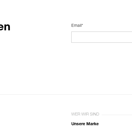
en
Email*
WER WIR SIND
Unsere Marke