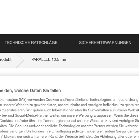
TECHNISCHE RATSCHLÄGE
SICHERHEITSWARNUNGEN
rodukt
PARALLEL 10.5 mm
mm
heiden, welche Daten Sie teilen
Distribution SAS) verwenden Cookies und/oder ähnliche Technologien, um das ordnu
n unserer Website zu gewährleisten, unsere Inhalte und Anzeigen individuell zu gestalte
 zu analysieren. Wir geben auch Informationen über Ihr Surfverhalten auf unserer Websi
erbe- und Social-Media-Partner weiter, um unsere Werbung anzupassen. Wenn Sie diese 
mationen
Cookies und/oder ähnliche Technologien nur auf unserer Website aktiv und verfolgen Sie
ites. Die Cookies und/oder ähnliche Technologien unserer Partner werden Sie während 
fens verfolgen. Sie können Ihre Einwilligung jederzeit widerrufen, indem Sie auf den Li
n“ klicken, der sich am unteren Rand der Website befindet. Die Ablehnung aller oder ein