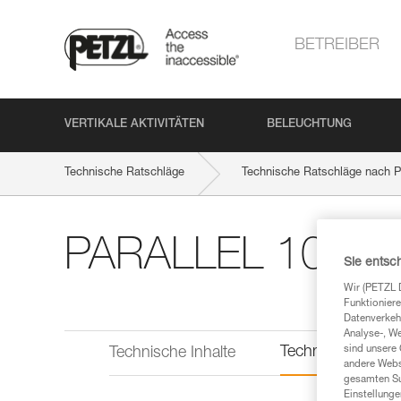
BETREIBER
VERTIKALE AKTIVITÄTEN
BELEUCHTUNG
Technische Ratschläge
Technische Ratschläge nach P
PARALLEL 10.5 
Sie entsc
Wir (PETZL 
Funktioniere
Datenverkehr
Analyse-, W
Technische Infor
sind unsere 
Technische Inhalte
andere Webs
gesamten Sur
Einstellunge