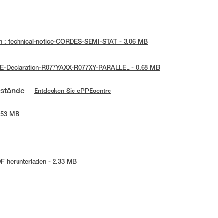
n : technical-notice-CORDES-SEMI-STAT - 3.06 MB
 UE-Declaration-R077YAXX-R077XY-PARALLEL - 0.68 MB
estände
Entdecken Sie ePPEcentre
2.53 MB
F herunterladen - 2.33 MB