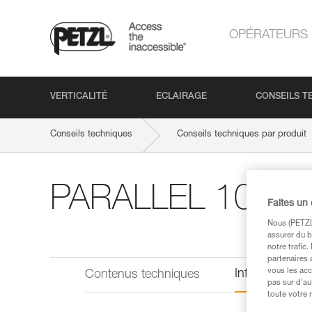
OPÉRATEURS
VERTICALITÉ
ECLAIRAGE
CONSEILS T
Conseils techniques
Conseils techniques par produit
PARALLEL 10.5 
Faites un
Nous (PETZL 
assurer du b
notre trafic
partenaires 
vous les acc
Informations 
Contenus techniques
pas sur d’au
toute votre 