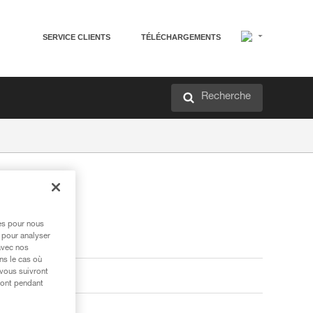
SERVICE CLIENTS
TÉLÉCHARGEMENTS
Recherche
res pour nous
 pour analyser
avec nos
ns le cas où
 vous suivront
ront pendant