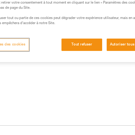
retirer votre consentement à tout moment en cliquant sur le lien « Paramètres des coo
 bas de page du Site.
efuser tout ou partie de ces cookies peut dégrader votre expérience utilisateur, mais en 
s empêchera d’accéder à notre Site.
 produits
es des cookies
Tout refuser
Autoriser tous