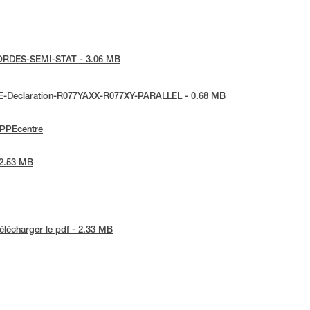
e-CORDES-SEMI-STAT - 3.06 MB
 UE-Declaration-R077YAXX-R077XY-PARALLEL - 0.68 MB
ePPEcentre
 2.53 MB
élécharger le pdf - 2.33 MB