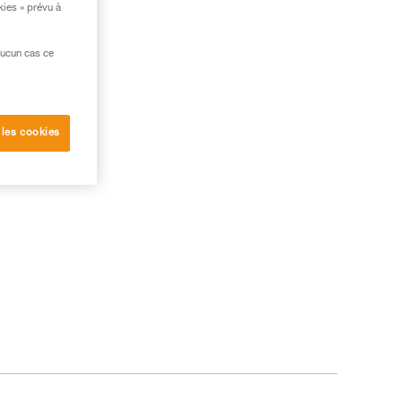
kies » prévu à
aucun cas ce
 les cookies