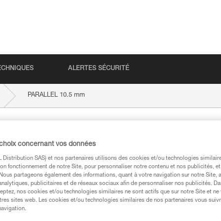
ECHNIQUES
ALERTES SÉCURITÉ
PARALLEL 10.5 mm
mm
 choix concernant vos données
Distribution SAS) et nos partenaires utilisons des cookies et/ou technologies similai
on fonctionnement de notre Site, pour personnaliser notre contenu et nos publicités, et
. Nous partageons également des informations, quant à votre navigation sur notre Site, 
analytiques, publicitaires et de réseaux sociaux afin de personnaliser nos publicités. Da
eptez, nos cookies et/ou technologies similaires ne sont actifs que sur notre Site et ne
techniques
tres sites web. Les cookies et/ou technologies similaires de nos partenaires vous suiv
navigation.