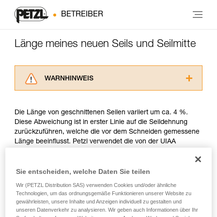
BETREIBER
Länge meines neuen Seils und Seilmitte
WARNHINWEIS
Lesen Sie die Gebrauchsanweisungen der
Produkte, um die es in diesem Tech Tipp geht,
Die Länge von geschnittenen Seilen variiert um ca. 4 %.
aufmerksam durch, bevor Sie diesen zu Rate
Diese Abweichung ist in erster Linie auf die Seildehnung
ziehen. Um diese Zusatzinformationen
zurückzuführen, welche die vor dem Schneiden gemessene
verstehen zu können, müssen Sie zuerst die in
Länge beeinflusst. Petzl verwendet die von der UIAA
der Gebrauchsanweisung enthaltenen
beschriebene Messmethode.
Informationen richtig verstanden haben.
Die Beherrschung dieser Techniken setzt eine
Sie entscheiden, welche Daten Sie teilen
entsprechende Ausbildung und ein spezielles
Petzl garantiert bei neuen Seilen mindestens die
Training voraus. Prüfen Sie zusammen mit
Wir (PETZL Distribution SAS) verwenden Cookies und/oder ähnliche
angegebene Länge. So beträgt beispielsweise die Länge
einem Profi, ob Sie in der Lage sind, den
Technologien, um das ordnungsgemäße Funktionieren unserer Website zu
eines neuen Petzl-Seils von 50 Metern mindestens 50 und
gewährleisten, unsere Inhalte und Anzeigen individuell zu gestalten und
Vorgang alleine sicher zu wiederholen, bevor
höchstens 52 Meter. Ein anderes Beispiel, ein neues Petzl-
unseren Datenverkehr zu analysieren. Wir geben auch Informationen über Ihr
Sie ihn eigenständig durchführen.
Seil von 70 Meter Länge ist mindestens 70 Meter und