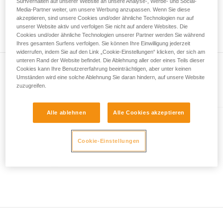
Surfverhalten auf unserer Website an unsere Analyse-, Werbe- und Social-
Wir geben Beispiele für die mit Ihrer Aktivität
höchstens 73 Meter lang. Desgleichen können Sie bei der
Media-Partner weiter, um unsere Werbung anzupassen. Wenn Sie diese
verbundenen Techniken. Möglicherweise gibt es
Seilmittenmarkierung eine Abweichung von 1,2 m zwischen
akzeptieren, sind unsere Cookies und/oder ähnliche Technologien nur auf
noch andere Techniken, die hier nicht
unserer Website aktiv und verfolgen Sie nicht auf andere Websites. Die
den beiden Enden Ihres Seils feststellen.
Cookies und/oder ähnliche Technologien unserer Partner werden Sie während
beschrieben werden.
Ihres gesamten Surfens verfolgen. Sie können Ihre Einwilligung jederzeit
widerrufen, indem Sie auf den Link „Cookie-Einstellungen“ klicken, der sich am
unteren Rand der Website befindet. Die Ablehnung aller oder eines Teils dieser
Cookies kann Ihre Benutzererfahrung beeinträchtigen, aber unter keinen
Umständen wird eine solche Ablehnung Sie daran hindern, auf unsere Website
zuzugreifen.
Im Artikel erklärt
Alle ablehnen
Alle Cookies akzeptieren
CONTACT® 9.8 mm
Dynamikseil von 9,8 mm
Cookie-Einstellungen
Durchmesser zum Klettern und
Sichern im Klettersteig