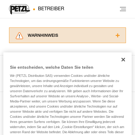
BETREIBER
WARNHINWEIS
Lesen Sie die Gebrauchsanweisungen der
Produkte, um die es in diesem Tech Tipp geht,
aufmerksam durch, bevor Sie diesen zu Rate
ziehen. Um diese Zusatzinformationen
Sie entscheiden, welche Daten Sie teilen
verstehen zu können, müssen Sie zuerst die in
Wir (PETZL Distribution SAS) verwenden Cookies und/oder ähnliche
Alle Techniken ansehen
der Gebrauchsanweisung enthaltenen
Technologien, um das ordnungsgemäße Funktionieren unserer Website zu
Informationen richtig verstanden haben.
gewährleisten, unsere Inhalte und Anzeigen individuell zu gestalten und
Die Beherrschung dieser Techniken setzt eine
unseren Datenverkehr zu analysieren. Wir geben auch Informationen über Ihr
entsprechende Ausbildung und ein spezielles
Surfverhalten auf unserer Website an unsere Analyse-, Werbe- und Social-
Training voraus. Prüfen Sie zusammen mit
Media-Partner weiter, um unsere Werbung anzupassen. Wenn Sie diese
Newsletter abonnieren
akzeptieren, sind unsere Cookies und/oder ähnliche Technologien nur auf
einem Profi, ob Sie in der Lage sind, den
unserer Website aktiv und verfolgen Sie nicht auf andere Websites. Die
Vorgang alleine sicher zu wiederholen, bevor
Cookies und/oder ähnliche Technologien unserer Partner werden Sie während
und auf dem Laufenden bleiben
Sie ihn eigenständig durchführen.
Ihres gesamten Surfens verfolgen. Sie können Ihre Einwilligung jederzeit
Wir geben Beispiele für die mit Ihrer Aktivität
widerrufen, indem Sie auf den Link „Cookie-Einstellungen“ klicken, der sich am
verbundenen Techniken. Möglicherweise gibt es
unteren Rand der Website befindet. Die Ablehnung aller oder eines Teils dieser
Email *