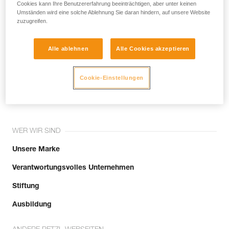
noch andere Techniken, die hier nicht
Cookies kann Ihre Benutzererfahrung beeinträchtigen, aber unter keinen
Umständen wird eine solche Ablehnung Sie daran hindern, auf unsere Website
beschrieben werden.
zuzugreifen.
Alle ablehnen
Alle Cookies akzeptieren
Tritt der Community bei!
Cookie-Einstellungen
WER WIR SIND
Unsere Marke
Verantwortungsvolles Unternehmen
Stiftung
Ausbildung